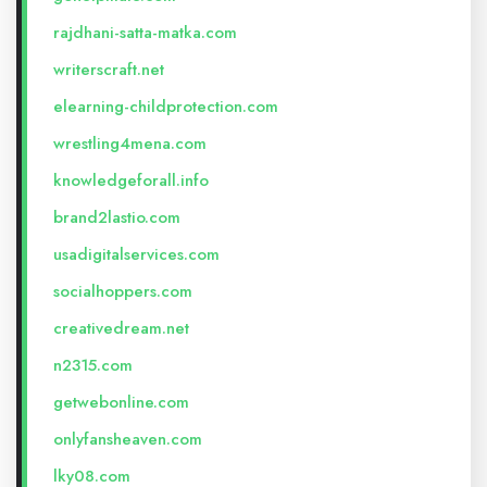
rajdhani-satta-matka.com
writerscraft.net
elearning-childprotection.com
wrestling4mena.com
knowledgeforall.info
brand2lastio.com
usadigitalservices.com
socialhoppers.com
creativedream.net
n2315.com
getwebonline.com
onlyfansheaven.com
lky08.com