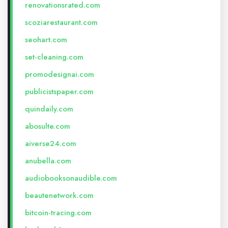
renovationsrated.com
scoziarestaurant.com
seohart.com
set-cleaning.com
promodesignai.com
publicistspaper.com
quindaily.com
abosulte.com
aiverse24.com
anubella.com
audiobooksonaudible.com
beautenetwork.com
bitcoin-tracing.com