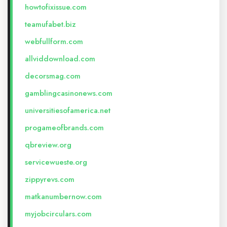
howtofixissue.com
teamufabet.biz
webfullform.com
allviddownload.com
decorsmag.com
gamblingcasinonews.com
universitiesofamerica.net
progameofbrands.com
qbreview.org
servicewueste.org
zippyrevs.com
matkanumbernow.com
myjobcirculars.com