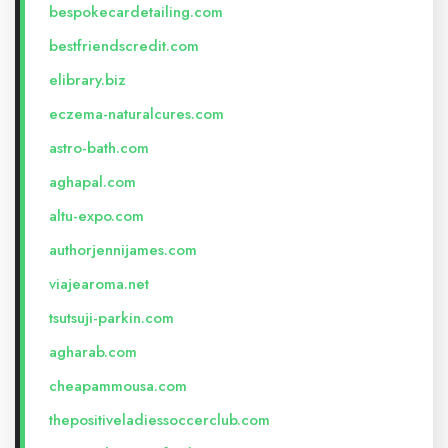
bespokecardetailing.com
bestfriendscredit.com
elibrary.biz
eczema-naturalcures.com
astro-bath.com
aghapal.com
altu-expo.com
authorjennijames.com
viajearoma.net
tsutsuji-parkin.com
agharab.com
cheapammousa.com
thepositiveladiessoccerclub.com