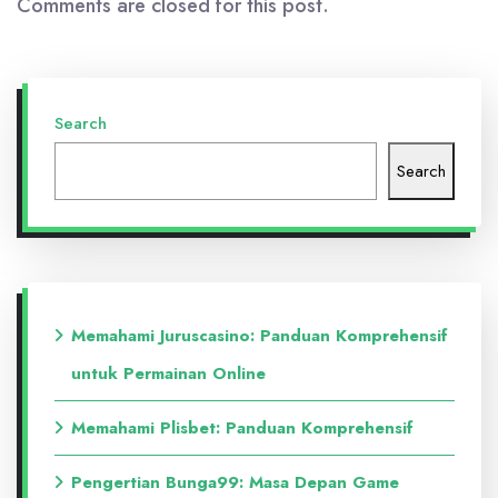
Comments are closed for this post.
Search
Search
Memahami Juruscasino: Panduan Komprehensif
untuk Permainan Online
Memahami Plisbet: Panduan Komprehensif
Pengertian Bunga99: Masa Depan Game