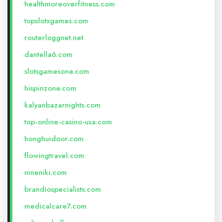
healthmoreoverfitness.com
topslotxgames.com
routerloggnet.net
dantella6.com
slotsgamesone.com
hispinzone.com
kalyanbazarnights.com
top-online-casino-usa.com
honghuidoor.com
flowingtravel.com
nineniki.com
brandiospecialists.com
medicalcare7.com