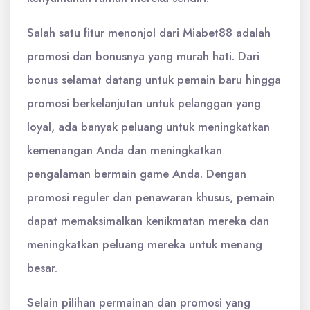
Salah satu fitur menonjol dari Miabet88 adalah
promosi dan bonusnya yang murah hati. Dari
bonus selamat datang untuk pemain baru hingga
promosi berkelanjutan untuk pelanggan yang
loyal, ada banyak peluang untuk meningkatkan
kemenangan Anda dan meningkatkan
pengalaman bermain game Anda. Dengan
promosi reguler dan penawaran khusus, pemain
dapat memaksimalkan kenikmatan mereka dan
meningkatkan peluang mereka untuk menang
besar.
Selain pilihan permainan dan promosi yang