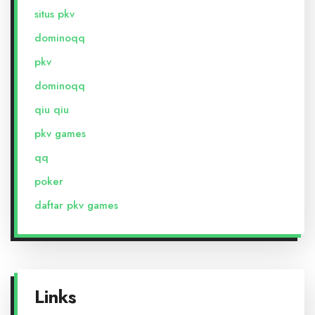
situs pkv
dominoqq
pkv
dominoqq
qiu qiu
pkv games
qq
poker
daftar pkv games
Links