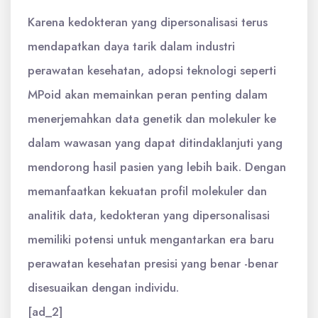
Karena kedokteran yang dipersonalisasi terus
mendapatkan daya tarik dalam industri
perawatan kesehatan, adopsi teknologi seperti
MPoid akan memainkan peran penting dalam
menerjemahkan data genetik dan molekuler ke
dalam wawasan yang dapat ditindaklanjuti yang
mendorong hasil pasien yang lebih baik. Dengan
memanfaatkan kekuatan profil molekuler dan
analitik data, kedokteran yang dipersonalisasi
memiliki potensi untuk mengantarkan era baru
perawatan kesehatan presisi yang benar -benar
disesuaikan dengan individu.
[ad_2]