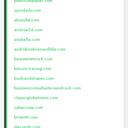
publicistspaper.com
quindaily.com
abosulte.com
aiverse24.com
anubella.com
audiobooksonaudible.com
beautenetwork.com
bitcoin-tracing.com
bodyandshapes.com
businessconsultantsroundrock.com
classicglobalnews.com
cybercusp.com
britaintt.com
deconds.com