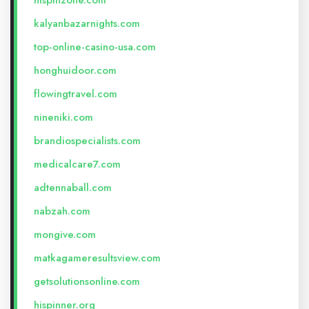
hispinzone.com
kalyanbazarnights.com
top-online-casino-usa.com
honghuidoor.com
flowingtravel.com
nineniki.com
brandiospecialists.com
medicalcare7.com
adtennaball.com
nabzah.com
mongive.com
matkagameresultsview.com
getsolutionsonline.com
hispinner.org