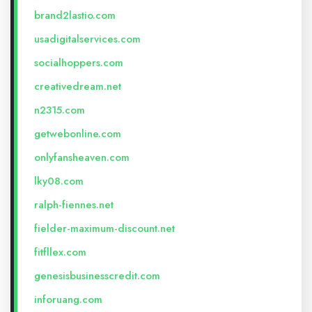
brand2lastio.com
usadigitalservices.com
socialhoppers.com
creativedream.net
n2315.com
getwebonline.com
onlyfansheaven.com
lky08.com
ralph-fiennes.net
fielder-maximum-discount.net
fitfllex.com
genesisbusinesscredit.com
inforuang.com