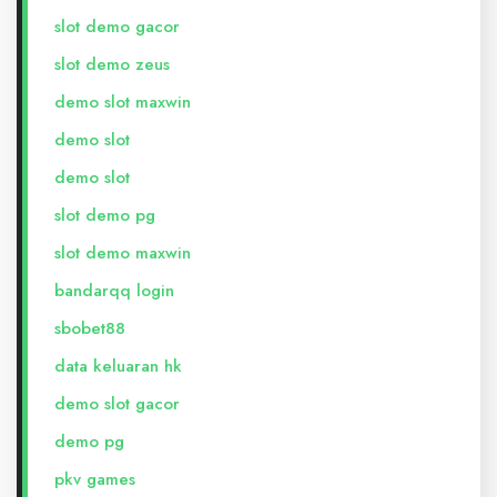
slot demo gacor
slot demo zeus
demo slot maxwin
demo slot
demo slot
slot demo pg
slot demo maxwin
bandarqq login
sbobet88
data keluaran hk
demo slot gacor
demo pg
pkv games