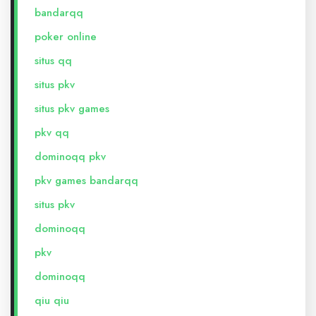
bandarqq
poker online
situs qq
situs pkv
situs pkv games
pkv qq
dominoqq pkv
pkv games bandarqq
situs pkv
dominoqq
pkv
dominoqq
qiu qiu