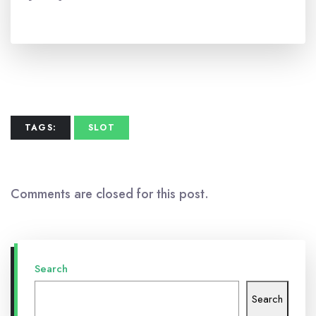
TAGS:
SLOT
Comments are closed for this post.
Search
Search