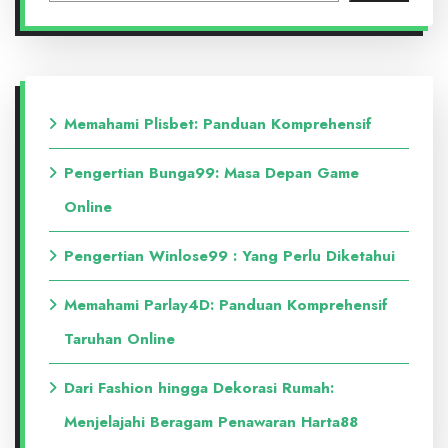
Memahami Plisbet: Panduan Komprehensif
Pengertian Bunga99: Masa Depan Game
Online
Pengertian Winlose99 : Yang Perlu Diketahui
Memahami Parlay4D: Panduan Komprehensif
Taruhan Online
Dari Fashion hingga Dekorasi Rumah:
Menjelajahi Beragam Penawaran Harta88