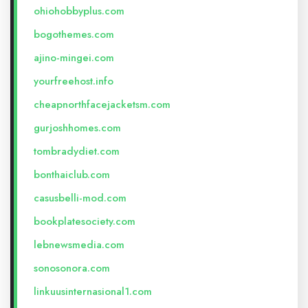
ohiohobbyplus.com
bogothemes.com
ajino-mingei.com
yourfreehost.info
cheapnorthfacejacketsm.com
gurjoshhomes.com
tombradydiet.com
bonthaiclub.com
casusbelli-mod.com
bookplatesociety.com
lebnewsmedia.com
sonosonora.com
linkuusinternasional1.com