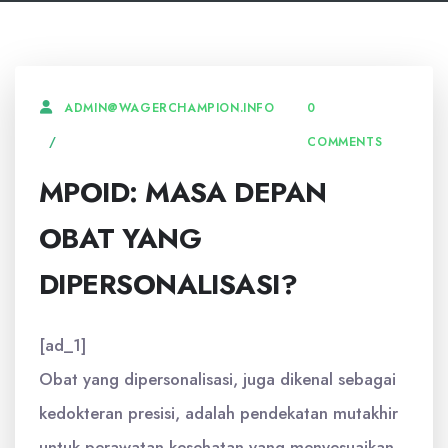
0
ADMIN@WAGERCHAMPION.INFO
COMMENTS
MPOID: MASA DEPAN
OBAT YANG
DIPERSONALISASI?
[ad_1]
Obat yang dipersonalisasi, juga dikenal sebagai
kedokteran presisi, adalah pendekatan mutakhir
untuk perawatan kesehatan yang menyesuaikan