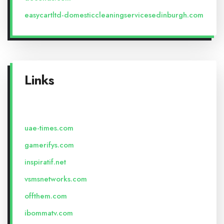
easycartltd-domesticcleaningservicesedinburgh.com
Links
uae-times.com
gamerifys.com
inspiratif.net
vsmsnetworks.com
offthem.com
ibommatv.com