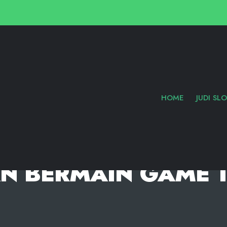
HOME
JUDI SL
TUJUAN SATU ATA
N BERMAIN GAME T