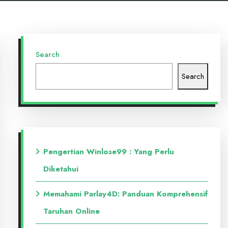
Search
Search
Pengertian Winlose99 : Yang Perlu
Diketahui
Memahami Parlay4D: Panduan Komprehensif
Taruhan Online