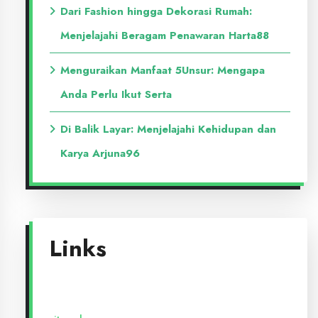
Dari Fashion hingga Dekorasi Rumah:
Menjelajahi Beragam Penawaran Harta88
Menguraikan Manfaat 5Unsur: Mengapa
Anda Perlu Ikut Serta
Di Balik Layar: Menjelajahi Kehidupan dan
Karya Arjuna96
Links