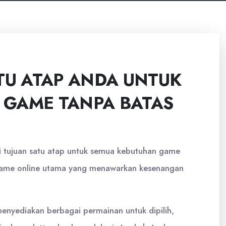
TU ATAP ANDA UNTUK
GAME TANPA BATAS
tujuan satu atap untuk semua kebutuhan game
m game online utama yang menawarkan kesenangan
enyediakan berbagai permainan untuk dipilih,