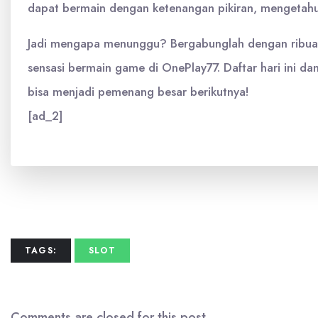
dapat bermain dengan ketenangan pikiran, mengetah
Jadi mengapa menunggu? Bergabunglah dengan ribua
sensasi bermain game di OnePlay77. Daftar hari ini 
bisa menjadi pemenang besar berikutnya!
[ad_2]
TAGS:
SLOT
Comments are closed for this post.