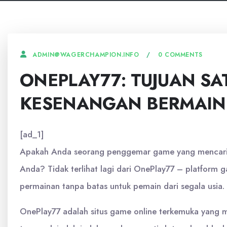
0 COMMENTS
ADMIN@WAGERCHAMPION.INFO
ONEPLAY77: TUJUAN SA
KESENANGAN BERMAIN 
[ad_1]
Apakah Anda seorang penggemar game yang mencari 
Anda? Tidak terlihat lagi dari OnePlay77 – platfor
permainan tanpa batas untuk pemain dari segala usia.
OnePlay77 adalah situs game online terkemuka yang m