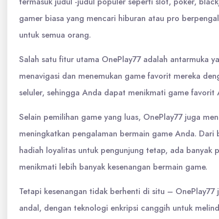
termasuk judul -judul populer seperti slot, poker, bla
gamer biasa yang mencari hiburan atau pro berpenga
untuk semua orang.
Salah satu fitur utama OnePlay77 adalah antarmuka
menavigasi dan menemukan game favorit mereka dengan
seluler, sehingga Anda dapat menikmati game favorit 
Selain pemilihan game yang luas, OnePlay77 juga me
meningkatkan pengalaman bermain game Anda. Dari b
hadiah loyalitas untuk pengunjung tetap, ada banya
menikmati lebih banyak kesenangan bermain game.
Tetapi kesenangan tidak berhenti di situ – OnePlay
andal, dengan teknologi enkripsi canggih untuk melin