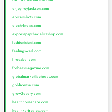
dwmsoftwarehouse.com
enjoytroyjackson.com
epicaimbots.com
etech4news.com
expresspsychedelicsshop.com
fashionistani.com
feelingswed.com
firecabal.com
forbessmagazine.com
globalmarketlivetoday.com
gpl-license.com
grow2every.com
healthhousecare.com
healthkartreview.com