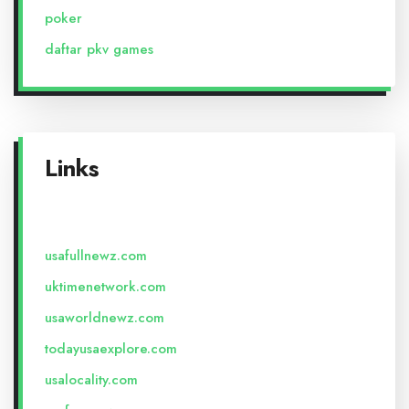
poker
daftar pkv games
Links
usafullnewz.com
uktimenetwork.com
usaworldnewz.com
todayusaexplore.com
usalocality.com