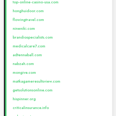
top-online-casino-usa.com
honghuidoor.com
flowingtravel.com
nineniki.com
brandiospecialists.com
medicalcare7.com
adtennaball.com
nabzah.com
mongive.com
matkagameresultsview.com
getsolutionsonline.com
hispinner.org
criticalinsurance.info