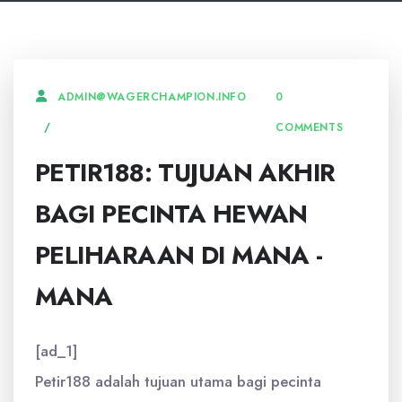
0
ADMIN@WAGERCHAMPION.INFO
COMMENTS
PETIR188: TUJUAN AKHIR
BAGI PECINTA HEWAN
PELIHARAAN DI MANA -
MANA
[ad_1]
Petir188 adalah tujuan utama bagi pecinta