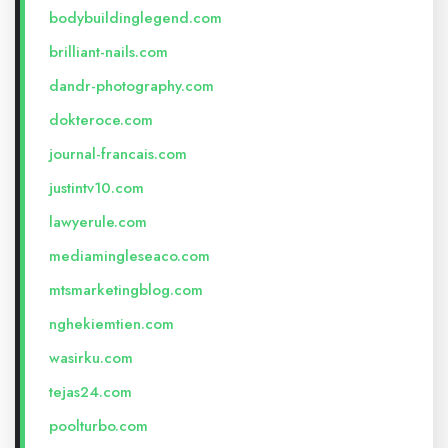
bodybuildinglegend.com
brilliant-nails.com
dandr-photography.com
dokteroce.com
journal-francais.com
justintv10.com
lawyerule.com
mediamingleseaco.com
mtsmarketingblog.com
nghekiemtien.com
wasirku.com
tejas24.com
poolturbo.com