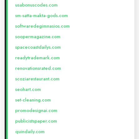
usabonuscodes.com
sm-satta-makta-gods.com
softwaredegimnasios.com
soopermagazine.com
spacecoastdailys.com
readytrademark.com
renovationsrated.com
scoziarestaurant.com
seohart.com
set-cleaning.com
promodesignai.com
publicistspaper.com
quindaily.com