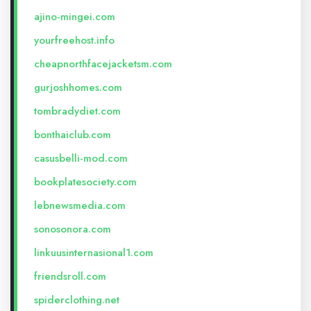
ajino-mingei.com
yourfreehost.info
cheapnorthfacejacketsm.com
gurjoshhomes.com
tombradydiet.com
bonthaiclub.com
casusbelli-mod.com
bookplatesociety.com
lebnewsmedia.com
sonosonora.com
linkuusinternasional1.com
friendsroll.com
spiderclothing.net