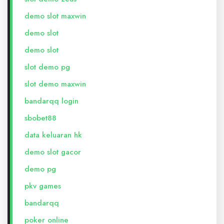
demo slot maxwin
demo slot
demo slot
slot demo pg
slot demo maxwin
bandarqq login
sbobet88
data keluaran hk
demo slot gacor
demo pg
pkv games
bandarqq
poker online