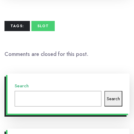
TAGS:
SLOT
Comments are closed for this post.
Search
Search