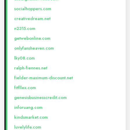
socialhoppers.com
creativedream.net
n2315.com
getwebonline.com
onlyfansheaven.com
lky08.com
ralph-fiennes.net
fielder-maximum-discount.net
fitfllex.com
genesisbusinesscredit.com
inforuang.com
kindsmarket.com
luvelylife.com