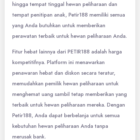
hingga tempat tinggal hewan peliharaan dan
tempat penitipan anak, Petir188 memiliki semua
yang Anda butuhkan untuk memberikan
perawatan terbaik untuk hewan peliharaan Anda.
Fitur hebat lainnya dari PETIR188 adalah harga
kompetitifnya. Platform ini menawarkan
penawaran hebat dan diskon secara teratur,
memudahkan pemilik hewan peliharaan untuk
menghemat uang sambil tetap memberikan yang
terbaik untuk hewan peliharaan mereka. Dengan
Petir188, Anda dapat berbelanja untuk semua
kebutuhan hewan peliharaan Anda tanpa
merusak bank.