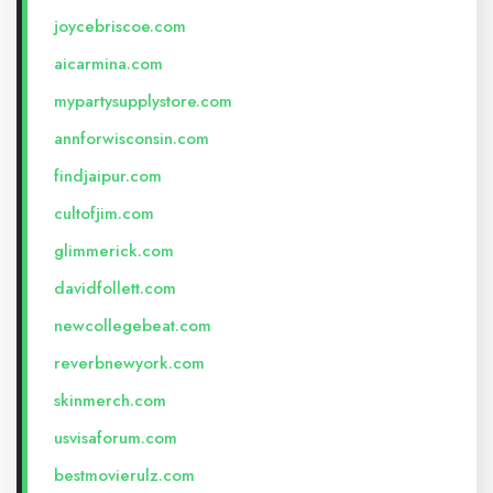
joycebriscoe.com
aicarmina.com
mypartysupplystore.com
annforwisconsin.com
findjaipur.com
cultofjim.com
glimmerick.com
davidfollett.com
newcollegebeat.com
reverbnewyork.com
skinmerch.com
usvisaforum.com
bestmovierulz.com