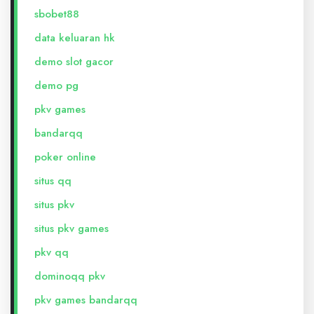
sbobet88
data keluaran hk
demo slot gacor
demo pg
pkv games
bandarqq
poker online
situs qq
situs pkv
situs pkv games
pkv qq
dominoqq pkv
pkv games bandarqq