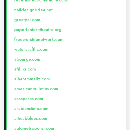
recetasdecocinafaciles.com
naildesignsidea.net
greatpai.com
paperlanterntheatre.org
freeworshipnetwork.com
watercraftllc.com
abourge.com
afiliixs.com
alharammallz.com
americanbulletins.com
asespares.com
arabianstime.com
atticabblues.com
autometropolist.com