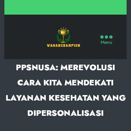
Slot
Mahjong
Menu
Ways
X500,
PPSNUSA: MEREVOLUSI
Slot
Gacor
CARA KITA MENDEKATI
Malam
LAYANAN KESEHATAN YANG
Ini
dengan
DIPERSONALISASI
RTP
Tinggi