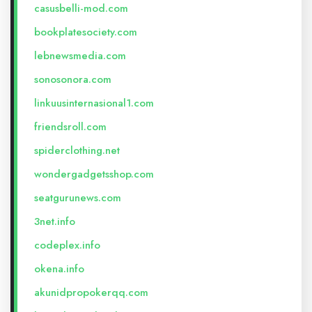
casusbelli-mod.com
bookplatesociety.com
lebnewsmedia.com
sonosonora.com
linkuusinternasional1.com
friendsroll.com
spiderclothing.net
wondergadgetsshop.com
seatgurunews.com
3net.info
codeplex.info
okena.info
akunidpropokerqq.com