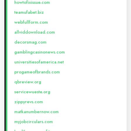
howtofixissue.com
teamufabet.biz
webfullform.com
allviddownload.com
decorsmag.com
gamblingcasinonews.com
universitiesofamerica.net
progameofbrands.com
qbreview.org
servicewueste.org
zippyrevs.com
matkanumbernow.com
myjobcirculars.com