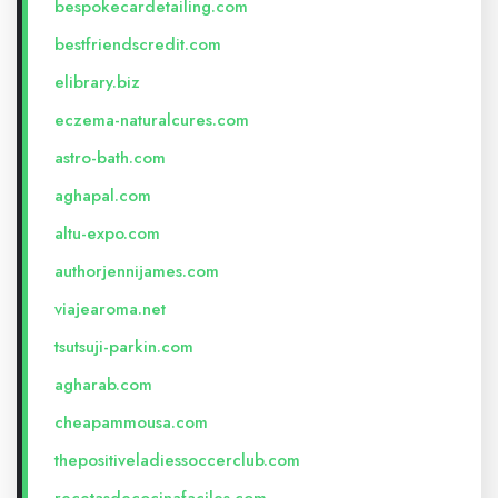
bespokecardetailing.com
bestfriendscredit.com
elibrary.biz
eczema-naturalcures.com
astro-bath.com
aghapal.com
altu-expo.com
authorjennijames.com
viajearoma.net
tsutsuji-parkin.com
agharab.com
cheapammousa.com
thepositiveladiessoccerclub.com