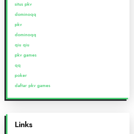
situs pkv
dominoqq
pkv
dominoqq
qiu qiu
pkv games
qq
poker
daftar pkv games
Links