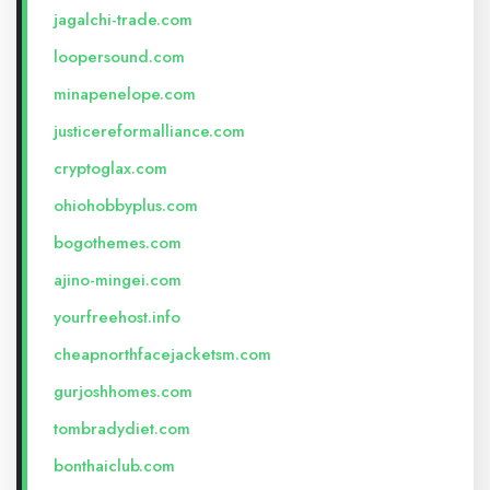
jagalchi-trade.com
loopersound.com
minapenelope.com
justicereformalliance.com
cryptoglax.com
ohiohobbyplus.com
bogothemes.com
ajino-mingei.com
yourfreehost.info
cheapnorthfacejacketsm.com
gurjoshhomes.com
tombradydiet.com
bonthaiclub.com