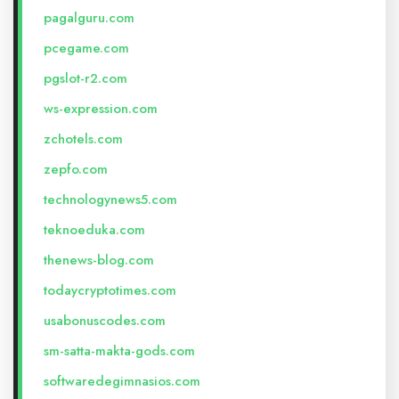
pagalguru.com
pcegame.com
pgslot-r2.com
ws-expression.com
zchotels.com
zepfo.com
technologynews5.com
teknoeduka.com
thenews-blog.com
todaycryptotimes.com
usabonuscodes.com
sm-satta-makta-gods.com
softwaredegimnasios.com