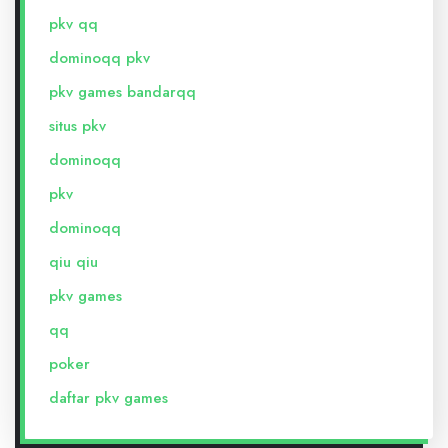
pkv qq
dominoqq pkv
pkv games bandarqq
situs pkv
dominoqq
pkv
dominoqq
qiu qiu
pkv games
qq
poker
daftar pkv games