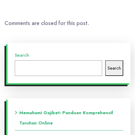
Comments are closed for this post.
Search
Search
Memahami Gajibet: Panduan Komprehensif
Taruhan Online