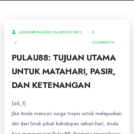
0
ADMIN@WAGERCHAMPION.INFO
COMMENTS
PULAU88: TUJUAN UTAMA
UNTUK MATAHARI, PASIR,
DAN KETENANGAN
[ad_1]
Jika Anda mencari surga tropis untuk melepaskan
diri dari hiruk pikuk kehidupan sehari-hari, Anda
bisa mengunjungi Pulau88. Permata tersembunyi