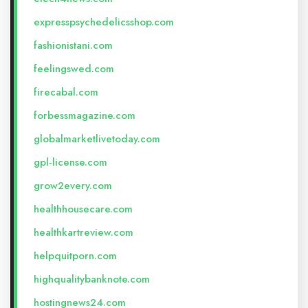
expresspsychedelicsshop.com
fashionistani.com
feelingswed.com
firecabal.com
forbessmagazine.com
globalmarketlivetoday.com
gpl-license.com
grow2every.com
healthhousecare.com
healthkartreview.com
helpquitporn.com
highqualitybanknote.com
hostingnews24.com