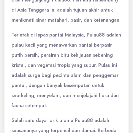
di Asia Tenggara ini adalah tujuan akhir untuk
menikmati sinar matahari, pasir, dan ketenangan.
Terletak di lepas pantai Malaysia, Pulau88 adalah
pulau kecil yang menawarkan pantai berpasir
putih bersih, perairan biru kehijauan sebening
kristal, dan vegetasi tropis yang subur. Pulau ini
adalah surga bagi pecinta alam dan penggemar
pantai, dengan banyak kesempatan untuk
snorkeling, menyelam, dan menjelajahi flora dan
fauna setempat.
Salah satu daya tarik utama Pulau88 adalah
suasananya yang terpencil dan damai. Berbeda