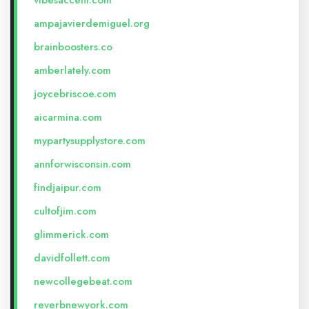
vibesaccent.com
ampajavierdemiguel.org
brainboosters.co
amberlately.com
joycebriscoe.com
aicarmina.com
mypartysupplystore.com
annforwisconsin.com
findjaipur.com
cultofjim.com
glimmerick.com
davidfollett.com
newcollegebeat.com
reverbnewyork.com