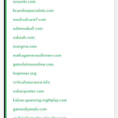
nineniki.com
brandiospecialists.com
medicalcare7.com
adtennaball.com
nabzah.com
mongive.com
matkagameresultsview.com
getsolutionsonline.com
hispinner.org
criticalinsurance.info
nokariposter.com
kalyan-guessing-nightplay.com
gameofpanels.com