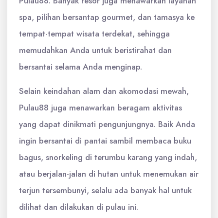
Pulau88. Banyak resor juga menawarkan layanan
spa, pilihan bersantap gourmet, dan tamasya ke
tempat-tempat wisata terdekat, sehingga
memudahkan Anda untuk beristirahat dan
bersantai selama Anda menginap.
Selain keindahan alam dan akomodasi mewah,
Pulau88 juga menawarkan beragam aktivitas
yang dapat dinikmati pengunjungnya. Baik Anda
ingin bersantai di pantai sambil membaca buku
bagus, snorkeling di terumbu karang yang indah,
atau berjalan-jalan di hutan untuk menemukan air
terjun tersembunyi, selalu ada banyak hal untuk
dilihat dan dilakukan di pulau ini.