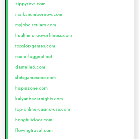
zippyrevs.com
matkanumbernow.com
myjobcirculars.com
healthmoreoverfitness.com
topslotxgames.com
routerloggnet.net
dantella6.com
slotsgamesone.com
hispinzone.com
kalyanbazarnights.com
top-online-casino-usa.com
honghuidoor.com
flowingtravel.com