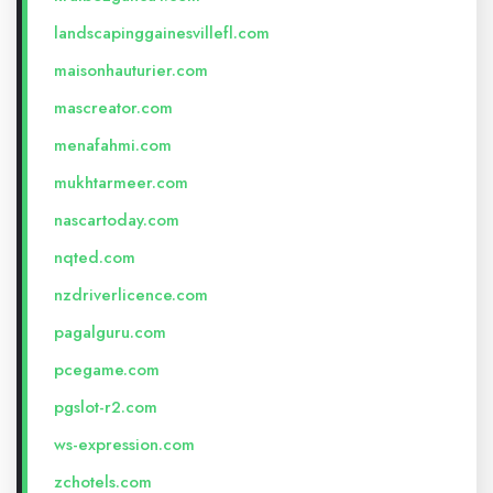
landscapinggainesvillefl.com
maisonhauturier.com
mascreator.com
menafahmi.com
mukhtarmeer.com
nascartoday.com
nqted.com
nzdriverlicence.com
pagalguru.com
pcegame.com
pgslot-r2.com
ws-expression.com
zchotels.com