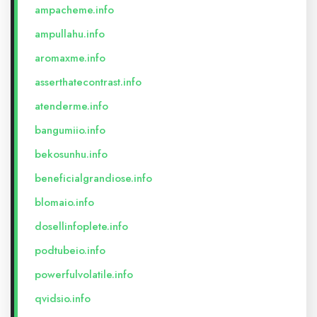
ampacheme.info
ampullahu.info
aromaxme.info
asserthatecontrast.info
atenderme.info
bangumiio.info
bekosunhu.info
beneficialgrandiose.info
blomaio.info
dosellinfoplete.info
podtubeio.info
powerfulvolatile.info
qvidsio.info