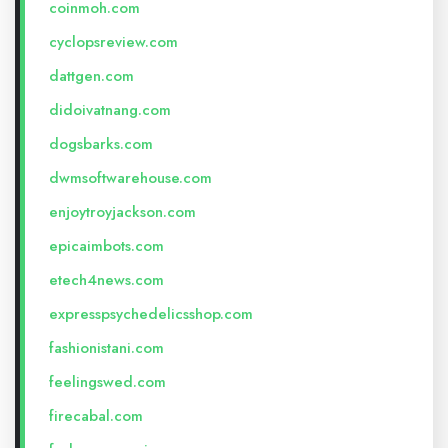
coinmoh.com
cyclopsreview.com
dattgen.com
didoivatnang.com
dogsbarks.com
dwmsoftwarehouse.com
enjoytroyjackson.com
epicaimbots.com
etech4news.com
expresspsychedelicsshop.com
fashionistani.com
feelingswed.com
firecabal.com