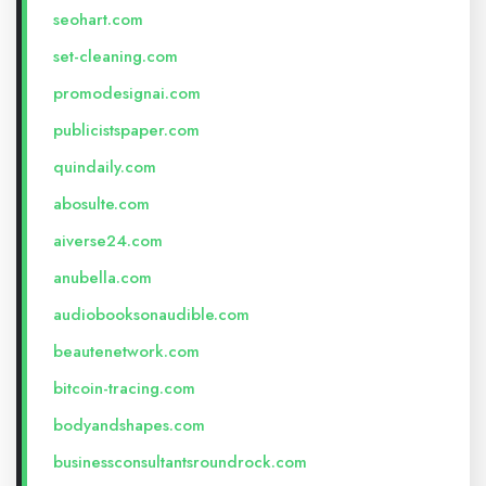
seohart.com
set-cleaning.com
promodesignai.com
publicistspaper.com
quindaily.com
abosulte.com
aiverse24.com
anubella.com
audiobooksonaudible.com
beautenetwork.com
bitcoin-tracing.com
bodyandshapes.com
businessconsultantsroundrock.com