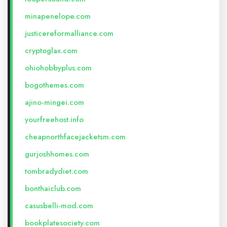
minapenelope.com
justicereformalliance.com
cryptoglax.com
ohiohobbyplus.com
bogothemes.com
ajino-mingei.com
yourfreehost.info
cheapnorthfacejacketsm.com
gurjoshhomes.com
tombradydiet.com
bonthaiclub.com
casusbelli-mod.com
bookplatesociety.com