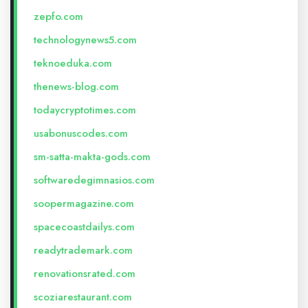
zepfo.com
technologynews5.com
teknoeduka.com
thenews-blog.com
todaycryptotimes.com
usabonuscodes.com
sm-satta-makta-gods.com
softwaredegimnasios.com
soopermagazine.com
spacecoastdailys.com
readytrademark.com
renovationsrated.com
scoziarestaurant.com