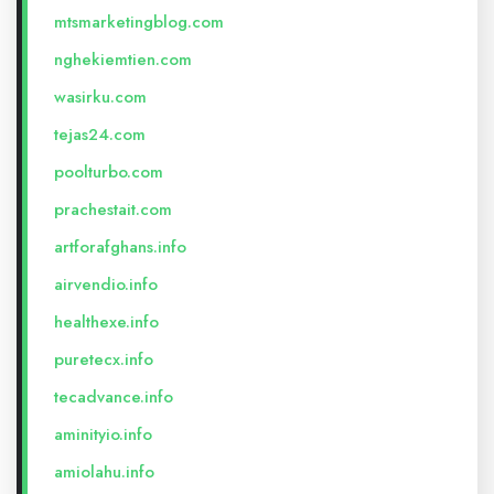
mtsmarketingblog.com
nghekiemtien.com
wasirku.com
tejas24.com
poolturbo.com
prachestait.com
artforafghans.info
airvendio.info
healthexe.info
puretecx.info
tecadvance.info
aminityio.info
amiolahu.info