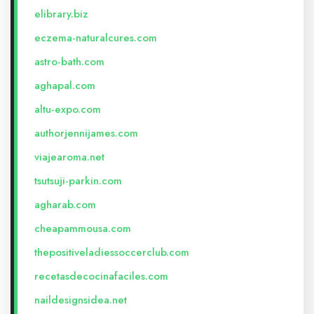
elibrary.biz
eczema-naturalcures.com
astro-bath.com
aghapal.com
altu-expo.com
authorjennijames.com
viajearoma.net
tsutsuji-parkin.com
agharab.com
cheapammousa.com
thepositiveladiessoccerclub.com
recetasdecocinafaciles.com
naildesignsidea.net