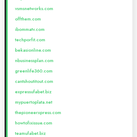
vsmsnetworks.com
offthem.com
ibommatv.com
techporfit.com
bekasionline.com
nbusinessplan.com
greenlife360.com
cantshoutitout.com
expressufabet.biz
mypuertoplata.net
thepioneerxpress.com
howtofixissue.com
teamufabet.biz