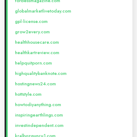
forbessmagazine.com
globalmarketlivetoday.com
gpl-license.com
grow2every.com
healthhousecare.com
healthkartreview.com
helpquitporn.com
highqualitybanknote.com
hostingnews24.com
hottstyle.com
howtodiyanything.com
inspiringearthlings.com
investindependent.com
kralbozguncu1.com