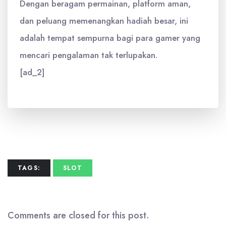
Dengan beragam permainan, platform aman,
dan peluang memenangkan hadiah besar, ini
adalah tempat sempurna bagi para gamer yang
mencari pengalaman tak terlupakan.
[ad_2]
TAGS:
SLOT
Comments are closed for this post.