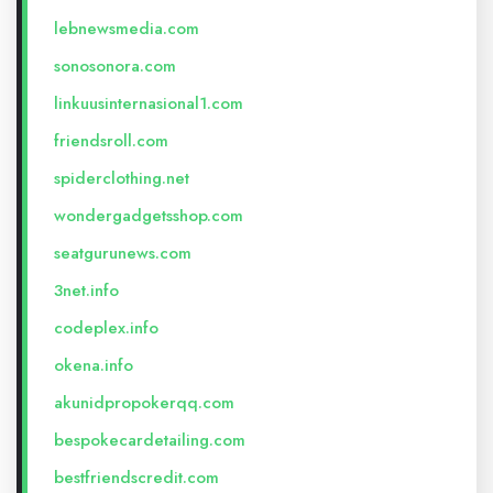
lebnewsmedia.com
sonosonora.com
linkuusinternasional1.com
friendsroll.com
spiderclothing.net
wondergadgetsshop.com
seatgurunews.com
3net.info
codeplex.info
okena.info
akunidpropokerqq.com
bespokecardetailing.com
bestfriendscredit.com