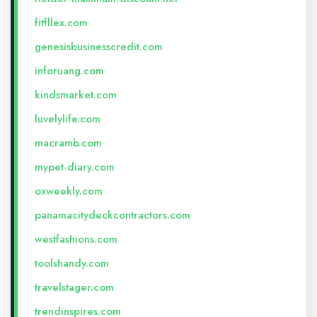
fitfllex.com
genesisbusinesscredit.com
inforuang.com
kindsmarket.com
luvelylife.com
macramb.com
mypet-diary.com
oxweekly.com
panamacitydeckcontractors.com
westfashions.com
toolshandy.com
travelstager.com
trendinspires.com