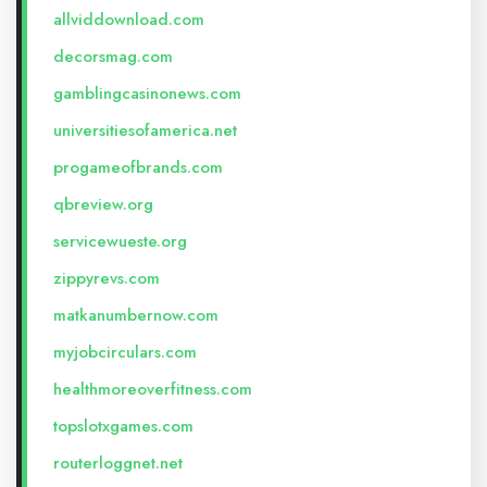
allviddownload.com
decorsmag.com
gamblingcasinonews.com
universitiesofamerica.net
progameofbrands.com
qbreview.org
servicewueste.org
zippyrevs.com
matkanumbernow.com
myjobcirculars.com
healthmoreoverfitness.com
topslotxgames.com
routerloggnet.net