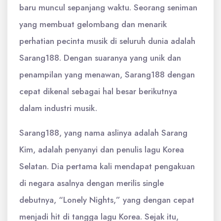
baru muncul sepanjang waktu. Seorang seniman
yang membuat gelombang dan menarik
perhatian pecinta musik di seluruh dunia adalah
Sarang188. Dengan suaranya yang unik dan
penampilan yang menawan, Sarang188 dengan
cepat dikenal sebagai hal besar berikutnya
dalam industri musik.
Sarang188, yang nama aslinya adalah Sarang
Kim, adalah penyanyi dan penulis lagu Korea
Selatan. Dia pertama kali mendapat pengakuan
di negara asalnya dengan merilis single
debutnya, “Lonely Nights,” yang dengan cepat
menjadi hit di tangga lagu Korea. Sejak itu,