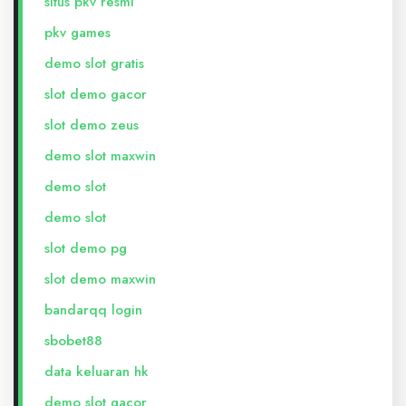
situs pkv resmi
pkv games
demo slot gratis
slot demo gacor
slot demo zeus
demo slot maxwin
demo slot
demo slot
slot demo pg
slot demo maxwin
bandarqq login
sbobet88
data keluaran hk
demo slot gacor