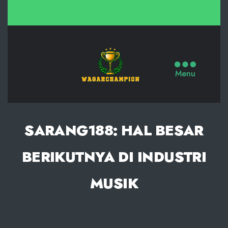
Slot
Mahjong
Menu
Ways
X500,
Slot
SARANG188: HAL BESAR
Gacor
BERIKUTNYA DI INDUSTRI
Malam
Ini
MUSIK
dengan
RTP
Tinggi