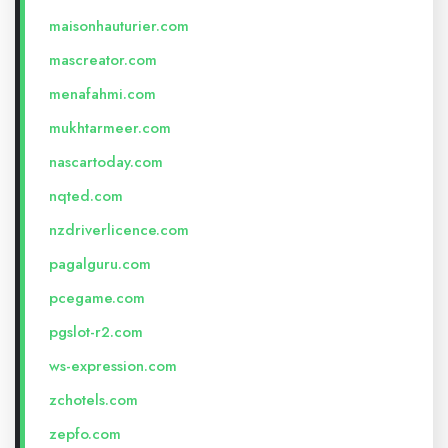
maisonhauturier.com
mascreator.com
menafahmi.com
mukhtarmeer.com
nascartoday.com
nqted.com
nzdriverlicence.com
pagalguru.com
pcegame.com
pgslot-r2.com
ws-expression.com
zchotels.com
zepfo.com