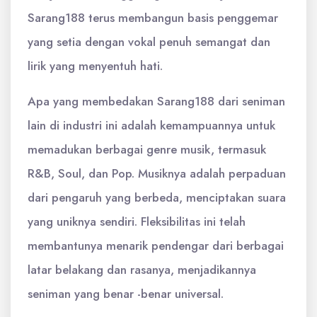
Sarang188 terus membangun basis penggemar
yang setia dengan vokal penuh semangat dan
lirik yang menyentuh hati.
Apa yang membedakan Sarang188 dari seniman
lain di industri ini adalah kemampuannya untuk
memadukan berbagai genre musik, termasuk
R&B, Soul, dan Pop. Musiknya adalah perpaduan
dari pengaruh yang berbeda, menciptakan suara
yang uniknya sendiri. Fleksibilitas ini telah
membantunya menarik pendengar dari berbagai
latar belakang dan rasanya, menjadikannya
seniman yang benar -benar universal.