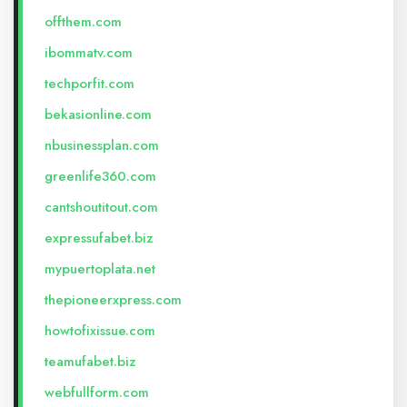
offthem.com
ibommatv.com
techporfit.com
bekasionline.com
nbusinessplan.com
greenlife360.com
cantshoutitout.com
expressufabet.biz
mypuertoplata.net
thepioneerxpress.com
howtofixissue.com
teamufabet.biz
webfullform.com