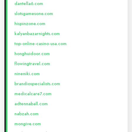
dantella6.com
slotsgamesone.com
hispinzone.com
kalyanbazarnights.com
top-online-casino-usa.com
honghuidoor.com
flowingtravel.com
nineniki.com
brandiospecialists.com
medicalcare7.com
adtennaball.com
nabzah.com
mongive.com