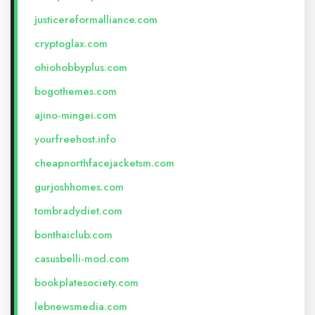
justicereformalliance.com
cryptoglax.com
ohiohobbyplus.com
bogothemes.com
ajino-mingei.com
yourfreehost.info
cheapnorthfacejacketsm.com
gurjoshhomes.com
tombradydiet.com
bonthaiclub.com
casusbelli-mod.com
bookplatesociety.com
lebnewsmedia.com