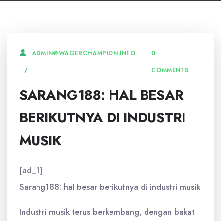
0
ADMIN@WAGERCHAMPION.INFO
COMMENTS
SARANG188: HAL BESAR
BERIKUTNYA DI INDUSTRI
MUSIK
[ad_1]
Sarang188: hal besar berikutnya di industri musik
Industri musik terus berkembang, dengan bakat