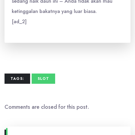
sedang naik daun ini – Anda tidak akan mau
ketinggalan bakatnya yang luar biasa.
[ad_2]
TAGS:
SLOT
Comments are closed for this post.