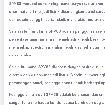
SPV88 merupakan teknologi panel surya revolusion
sinar matahari menjadi listrik dibandingkan panel surya
dan desain canggih, serta teknik manufaktur mutakhir.
Salah satu fitur utama SPV88 adalah penggunaan sel 
persentase sinar matahari menjadi listrik lebih besar.
menangkap spektrum matahari lebih luas, sehingga m
dari matahari.
Selain itu, panel SPV88 didesain dengan arsitektur u
diserap dan diubah menjadi listrik. Desain ini memungk
pemasangan panel, sehingga cocok untuk berbagai apl
Keunggulan lain dari SPV88 adalah ketahanan dan um
sangat tahan terhadap kondisi cuaca buruk dan degra