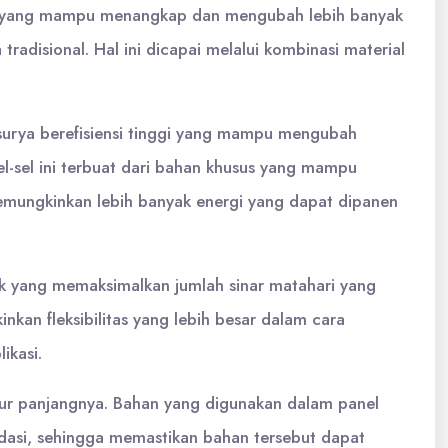
er yang mampu menangkap dan mengubah lebih banyak
 tradisional. Hal ini dicapai melalui kombinasi material
surya berefisiensi tinggi yang mampu mengubah
 Sel-sel ini terbuat dari bahan khusus yang mampu
emungkinkan lebih banyak energi yang dapat dipanen
nik yang memaksimalkan jumlah sinar matahari yang
inkan fleksibilitas yang lebih besar dalam cara
ikasi.
ur panjangnya. Bahan yang digunakan dalam panel
dasi, sehingga memastikan bahan tersebut dapat