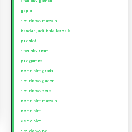
situs pkv games
gaple
slot demo maxwin
bandar judi bola terbaik
pkv slot
situs pkv resmi
pkv games
demo slot gratis
slot demo gacor
slot demo zeus
demo slot maxwin
demo slot
demo slot
slot demo pg