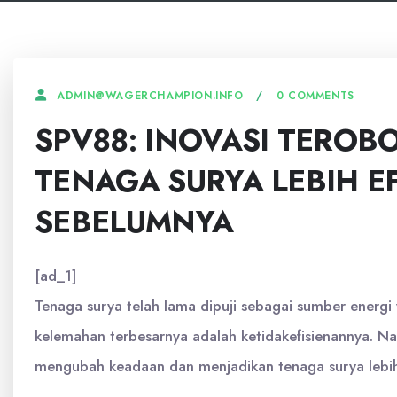
0 COMMENTS
ADMIN@WAGERCHAMPION.INFO
SPV88: INOVASI TERO
TENAGA SURYA LEBIH EF
SEBELUMNYA
[ad_1]
Tenaga surya telah lama dipuji sebagai sumber energi
kelemahan terbesarnya adalah ketidakefisienannya. N
mengubah keadaan dan menjadikan tenaga surya lebih