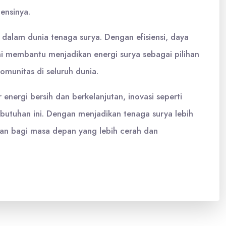
ensinya.
alam dunia tenaga surya. Dengan efisiensi, daya
ni membantu menjadikan energi surya sebagai pilihan
omunitas di seluruh dunia.
nergi bersih dan berkelanjutan, inovasi seperti
tuhan ini. Dengan menjadikan tenaga surya lebih
an bagi masa depan yang lebih cerah dan