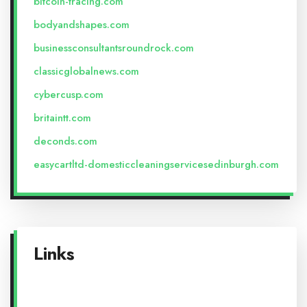
bitcoin-tracing.com
bodyandshapes.com
businessconsultantsroundrock.com
classicglobalnews.com
cybercusp.com
britaintt.com
deconds.com
easycartltd-domesticcleaningservicesedinburgh.com
Links