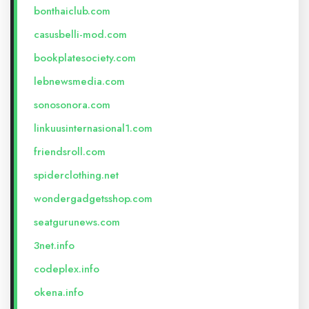
bonthaiclub.com
casusbelli-mod.com
bookplatesociety.com
lebnewsmedia.com
sonosonora.com
linkuusinternasional1.com
friendsroll.com
spiderclothing.net
wondergadgetsshop.com
seatgurunews.com
3net.info
codeplex.info
okena.info