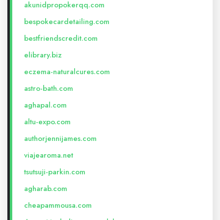
akunidpropokerqq.com
bespokecardetailing.com
bestfriendscredit.com
elibrary.biz
eczema-naturalcures.com
astro-bath.com
aghapal.com
altu-expo.com
authorjennijames.com
viajearoma.net
tsutsuji-parkin.com
agharab.com
cheapammousa.com