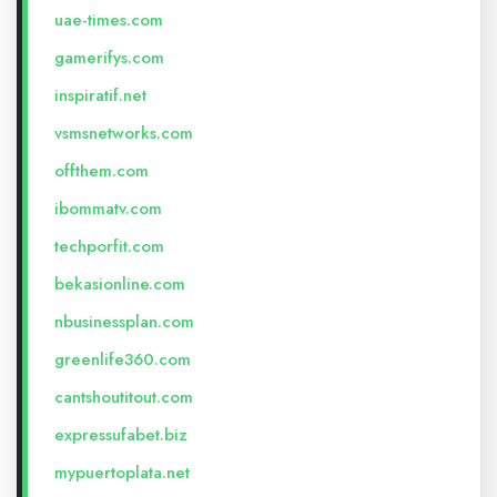
uae-times.com
gamerifys.com
inspiratif.net
vsmsnetworks.com
offthem.com
ibommatv.com
techporfit.com
bekasionline.com
nbusinessplan.com
greenlife360.com
cantshoutitout.com
expressufabet.biz
mypuertoplata.net