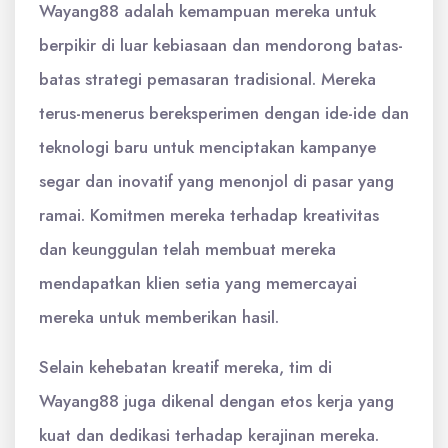
Wayang88 adalah kemampuan mereka untuk
berpikir di luar kebiasaan dan mendorong batas-
batas strategi pemasaran tradisional. Mereka
terus-menerus bereksperimen dengan ide-ide dan
teknologi baru untuk menciptakan kampanye
segar dan inovatif yang menonjol di pasar yang
ramai. Komitmen mereka terhadap kreativitas
dan keunggulan telah membuat mereka
mendapatkan klien setia yang memercayai
mereka untuk memberikan hasil.
Selain kehebatan kreatif mereka, tim di
Wayang88 juga dikenal dengan etos kerja yang
kuat dan dedikasi terhadap kerajinan mereka.