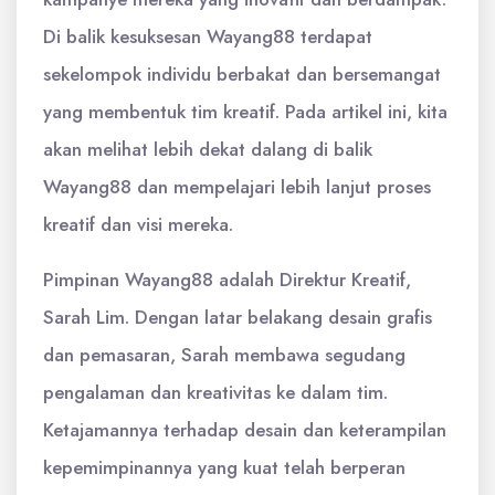
Di balik kesuksesan Wayang88 terdapat
sekelompok individu berbakat dan bersemangat
yang membentuk tim kreatif. Pada artikel ini, kita
akan melihat lebih dekat dalang di balik
Wayang88 dan mempelajari lebih lanjut proses
kreatif dan visi mereka.
Pimpinan Wayang88 adalah Direktur Kreatif,
Sarah Lim. Dengan latar belakang desain grafis
dan pemasaran, Sarah membawa segudang
pengalaman dan kreativitas ke dalam tim.
Ketajamannya terhadap desain dan keterampilan
kepemimpinannya yang kuat telah berperan