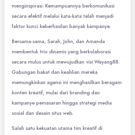
menginspirasi. Kemampuannya berkomunikasi
secara efektif melalui kata-kata telah menjadi
faktor kunci keberhasilan banyak kampanye.
Bersama-sama, Sarah, John, dan Amanda
membentuk trio dinamis yang berkolaborasi
secara mulus untuk mewujudkan visi Wayang88.
Gabungan bakat dan keahlian mereka
memungkinkan agensi ini menghasilkan beragam
konten kreatif, mulai dari branding dan
kampanye pemasaran hingga strategi media
sosial dan desain situs web.
Salah satu kekuatan utama tim kreatif di