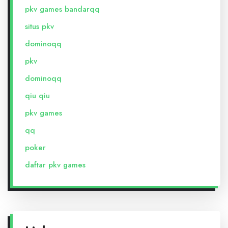
pkv games bandarqq
situs pkv
dominoqq
pkv
dominoqq
qiu qiu
pkv games
qq
poker
daftar pkv games