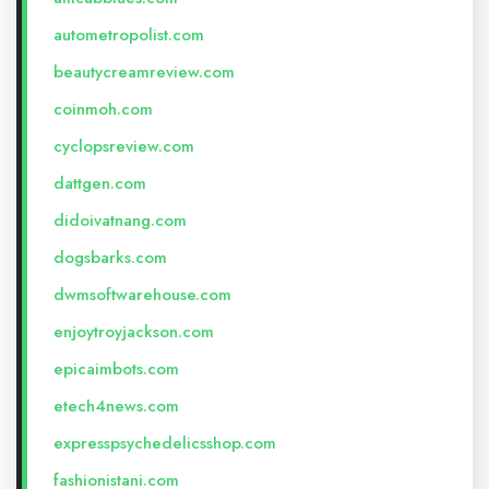
autometropolist.com
beautycreamreview.com
coinmoh.com
cyclopsreview.com
dattgen.com
didoivatnang.com
dogsbarks.com
dwmsoftwarehouse.com
enjoytroyjackson.com
epicaimbots.com
etech4news.com
expresspsychedelicsshop.com
fashionistani.com