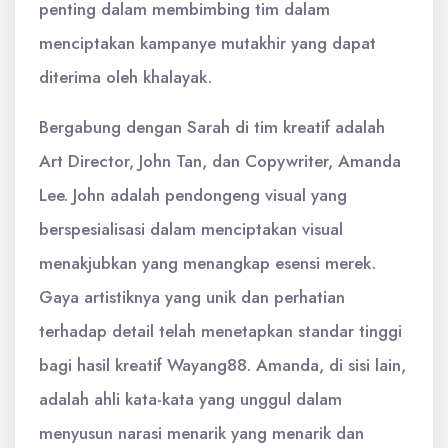
penting dalam membimbing tim dalam
menciptakan kampanye mutakhir yang dapat
diterima oleh khalayak.
Bergabung dengan Sarah di tim kreatif adalah
Art Director, John Tan, dan Copywriter, Amanda
Lee. John adalah pendongeng visual yang
berspesialisasi dalam menciptakan visual
menakjubkan yang menangkap esensi merek.
Gaya artistiknya yang unik dan perhatian
terhadap detail telah menetapkan standar tinggi
bagi hasil kreatif Wayang88. Amanda, di sisi lain,
adalah ahli kata-kata yang unggul dalam
menyusun narasi menarik yang menarik dan