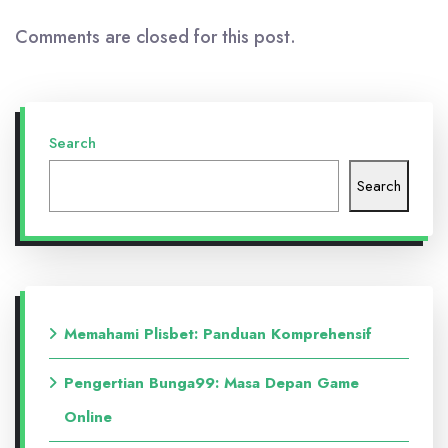
Comments are closed for this post.
Search
Search
Memahami Plisbet: Panduan Komprehensif
Pengertian Bunga99: Masa Depan Game
Online