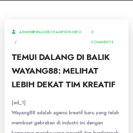
0
ADMIN@WAGERCHAMPION.INFO
COMMENTS
TEMUI DALANG DI BALIK
WAYANG88: MELIHAT
LEBIH DEKAT TIM KREATIF
[ad_1]
Wayang88 adalah agensi kreatif baru yang telah
membuat gebrakan di industri ini dengan
kampanye mereka yang inovatif dan berdampak.