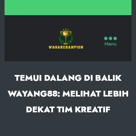
Slot
Mahjong
Menu
Ways
X500,
Slot
TEMUI DALANG DI BALIK
Gacor
WAYANG88: MELIHAT LEBIH
Malam
Ini
DEKAT TIM KREATIF
dengan
RTP
Tinggi