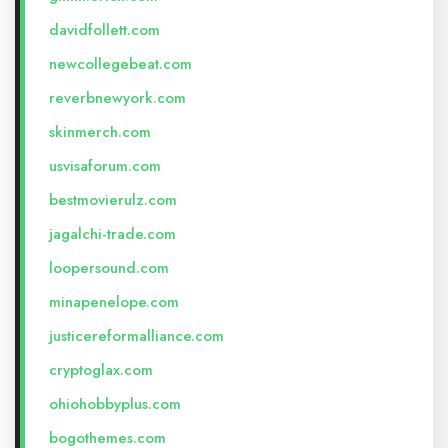
davidfollett.com
newcollegebeat.com
reverbnewyork.com
skinmerch.com
usvisaforum.com
bestmovierulz.com
jagalchi-trade.com
loopersound.com
minapenelope.com
justicereformalliance.com
cryptoglax.com
ohiohobbyplus.com
bogothemes.com