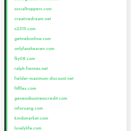
socialhoppers.com
creativedream.net
n2315.com
getwebonline.com
onlyfansheaven.com
lky08.com
ralph-fiennes.net
fielder-maximum-discount.net
fitfllex.com
genesisbusinesscredit.com
inforuang.com
kindsmarket.com
luvelylife.com