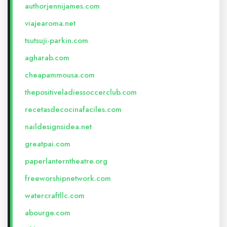
authorjennijames.com
viajearoma.net
tsutsuji-parkin.com
agharab.com
cheapammousa.com
thepositiveladiessoccerclub.com
recetasdecocinafaciles.com
naildesignsidea.net
greatpai.com
paperlanterntheatre.org
freeworshipnetwork.com
watercraftllc.com
abourge.com