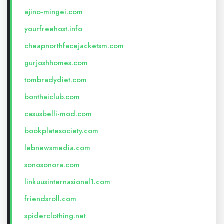
ajino-mingei.com
yourfreehost.info
cheapnorthfacejacketsm.com
gurjoshhomes.com
tombradydiet.com
bonthaiclub.com
casusbelli-mod.com
bookplatesociety.com
lebnewsmedia.com
sonosonora.com
linkuusinternasional1.com
friendsroll.com
spiderclothing.net