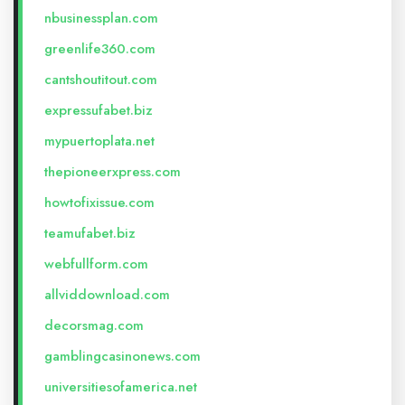
nbusinessplan.com
greenlife360.com
cantshoutitout.com
expressufabet.biz
mypuertoplata.net
thepioneerxpress.com
howtofixissue.com
teamufabet.biz
webfullform.com
allviddownload.com
decorsmag.com
gamblingcasinonews.com
universitiesofamerica.net