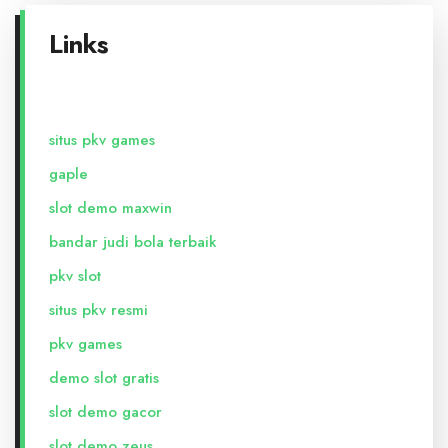
Links
situs pkv games
gaple
slot demo maxwin
bandar judi bola terbaik
pkv slot
situs pkv resmi
pkv games
demo slot gratis
slot demo gacor
slot demo zeus