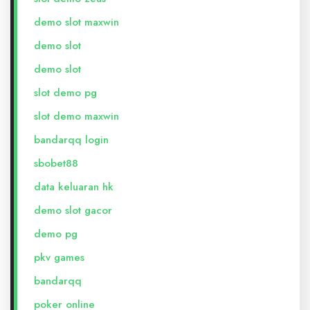
demo slot maxwin
demo slot
demo slot
slot demo pg
slot demo maxwin
bandarqq login
sbobet88
data keluaran hk
demo slot gacor
demo pg
pkv games
bandarqq
poker online