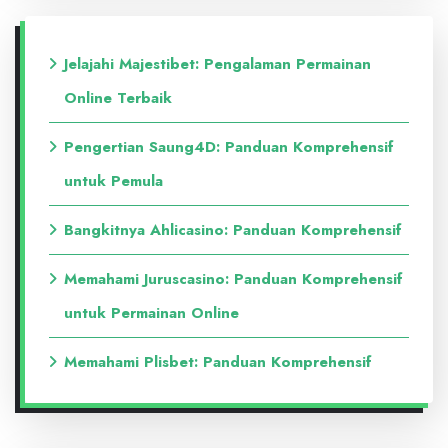
Jelajahi Majestibet: Pengalaman Permainan
Online Terbaik
Pengertian Saung4D: Panduan Komprehensif
untuk Pemula
Bangkitnya Ahlicasino: Panduan Komprehensif
Memahami Juruscasino: Panduan Komprehensif
untuk Permainan Online
Memahami Plisbet: Panduan Komprehensif