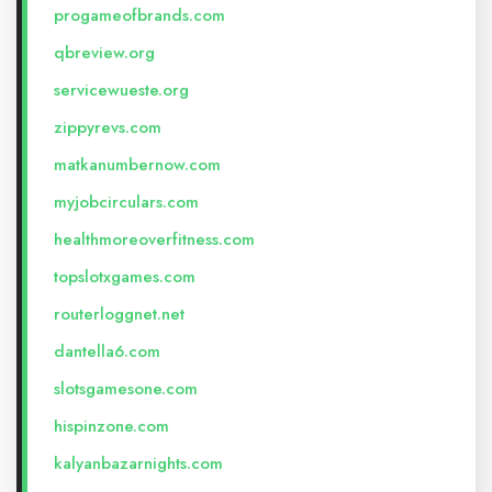
progameofbrands.com
qbreview.org
servicewueste.org
zippyrevs.com
matkanumbernow.com
myjobcirculars.com
healthmoreoverfitness.com
topslotxgames.com
routerloggnet.net
dantella6.com
slotsgamesone.com
hispinzone.com
kalyanbazarnights.com