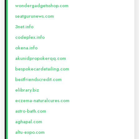
wondergadgetsshop.com
seatgurunews.com
3net.info
codeplex.info
okena.info
akunidpropokerqq.com
bespokecardetailing.com
bestfriendscredit.com
elibrary.biz
eczema-naturalcures.com
astro-bath.com
aghapal.com
altu-expo.com