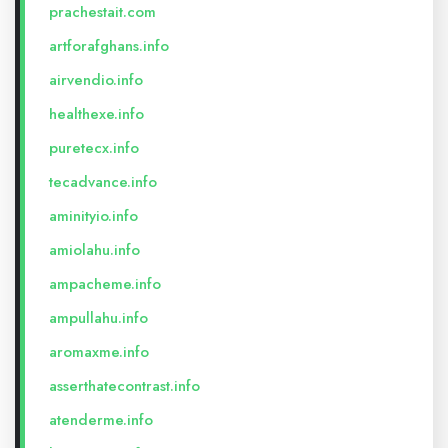
prachestait.com
artforafghans.info
airvendio.info
healthexe.info
puretecx.info
tecadvance.info
aminityio.info
amiolahu.info
ampacheme.info
ampullahu.info
aromaxme.info
asserthatecontrast.info
atenderme.info