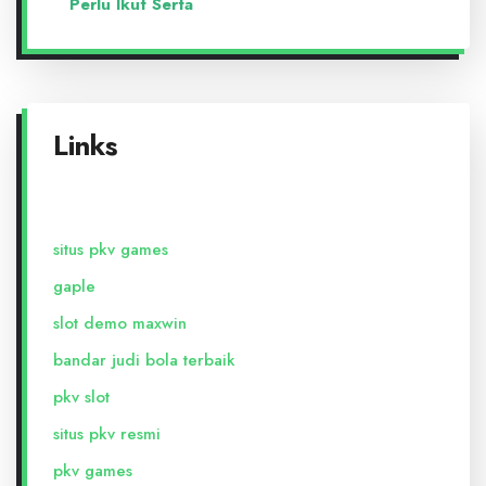
Perlu Ikut Serta
Links
situs pkv games
gaple
slot demo maxwin
bandar judi bola terbaik
pkv slot
situs pkv resmi
pkv games