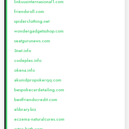
linkuusinternasional1.com
friendsroll.com
spiderclothing.net
wondergadgetsshop.com
seatgurunews.com
3net.info
codeplex.info
okena.info
akunidpropokerqq.com
bespokecardetailing.com
bestfriendscredit.com
elibrary.biz
eczema-naturalcures.com