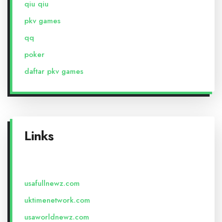
qiu qiu
pkv games
qq
poker
daftar pkv games
Links
usafullnewz.com
uktimenetwork.com
usaworldnewz.com