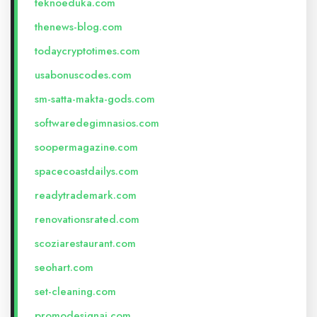
teknoeduka.com
thenews-blog.com
todaycryptotimes.com
usabonuscodes.com
sm-satta-makta-gods.com
softwaredegimnasios.com
soopermagazine.com
spacecoastdailys.com
readytrademark.com
renovationsrated.com
scoziarestaurant.com
seohart.com
set-cleaning.com
promodesignai.com