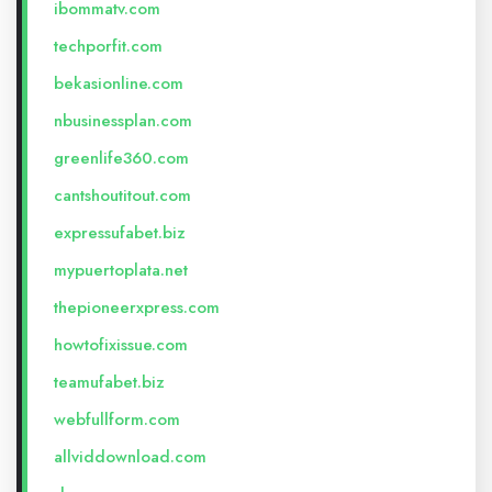
ibommatv.com
techporfit.com
bekasionline.com
nbusinessplan.com
greenlife360.com
cantshoutitout.com
expressufabet.biz
mypuertoplata.net
thepioneerxpress.com
howtofixissue.com
teamufabet.biz
webfullform.com
allviddownload.com