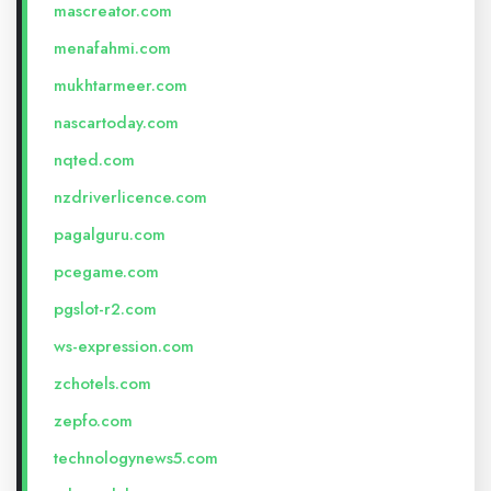
mascreator.com
menafahmi.com
mukhtarmeer.com
nascartoday.com
nqted.com
nzdriverlicence.com
pagalguru.com
pcegame.com
pgslot-r2.com
ws-expression.com
zchotels.com
zepfo.com
technologynews5.com