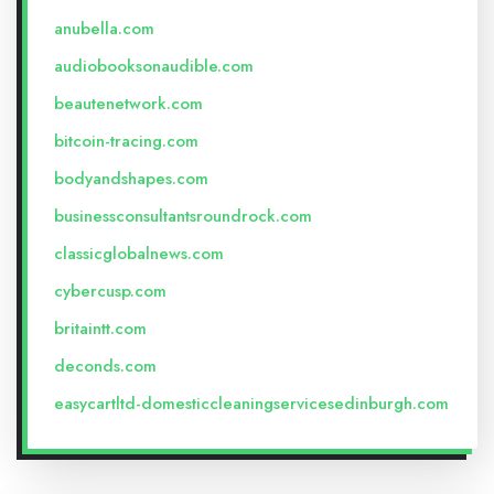
anubella.com
audiobooksonaudible.com
beautenetwork.com
bitcoin-tracing.com
bodyandshapes.com
businessconsultantsroundrock.com
classicglobalnews.com
cybercusp.com
britaintt.com
deconds.com
easycartltd-domesticcleaningservicesedinburgh.com