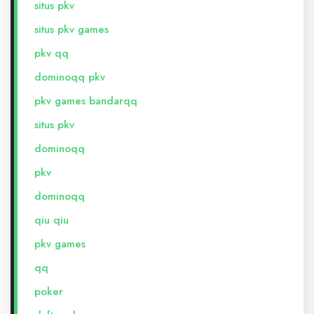
situs pkv
situs pkv games
pkv qq
dominoqq pkv
pkv games bandarqq
situs pkv
dominoqq
pkv
dominoqq
qiu qiu
pkv games
qq
poker