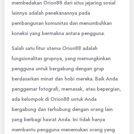
membedakan Orion88 dari situs jejaring sosial
lainnya adalah penekanannya pada
pembangunan komunitas dan menumbuhkan
koneksi yang bermakna antara pengguna.
Salah satu fitur utama Orion88 adalah
fungsionalitas grupnya, yang memungkinkan
pengguna untuk bergabung dengan grup
berdasarkan minat dan hobi mereka. Baik Anda
penggemar fotografi, memasak, atau bepergian,
ada kelompok di Orion88 untuk Anda
bergabung dan terhubung dengan orang lain
yang berbagi hasrat Anda. Ini tidak hanya
membantu pengguna menemukan orang yang