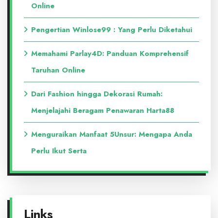
Online
Pengertian Winlose99 : Yang Perlu Diketahui
Memahami Parlay4D: Panduan Komprehensif
Taruhan Online
Dari Fashion hingga Dekorasi Rumah:
Menjelajahi Beragam Penawaran Harta88
Menguraikan Manfaat 5Unsur: Mengapa Anda
Perlu Ikut Serta
Links