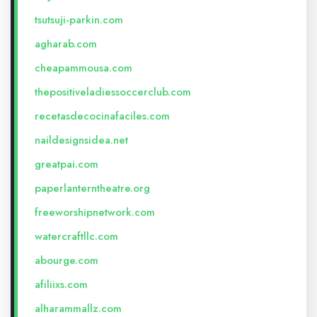
tsutsuji-parkin.com
agharab.com
cheapammousa.com
thepositiveladiessoccerclub.com
recetasdecocinafaciles.com
naildesignsidea.net
greatpai.com
paperlanterntheatre.org
freeworshipnetwork.com
watercraftllc.com
abourge.com
afiliixs.com
alharammallz.com