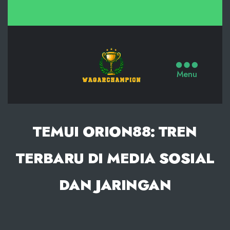
Slot
Mahjong
Menu
Ways
X500,
Slot
TEMUI ORION88: TREN
Gacor
TERBARU DI MEDIA SOSIAL
Malam
Ini
DAN JARINGAN
dengan
RTP
Tinggi