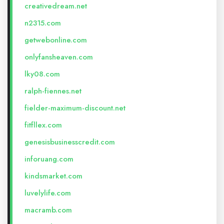
creativedream.net
n2315.com
getwebonline.com
onlyfansheaven.com
lky08.com
ralph-fiennes.net
fielder-maximum-discount.net
fitfllex.com
genesisbusinesscredit.com
inforuang.com
kindsmarket.com
luvelylife.com
macramb.com