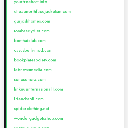
yourfreehost.info
cheapnorthfacejacketsm.com
gurjoshhomes.com
tombradydiet.com
bonthaiclub.com
casusbelli-mod.com
bookplatesociety.com
lebnewsmedia.com
sonosonora.com
linkuusinternasional1.com
friendsroll.com
spiderclothing.net
wondergadgetsshop.com