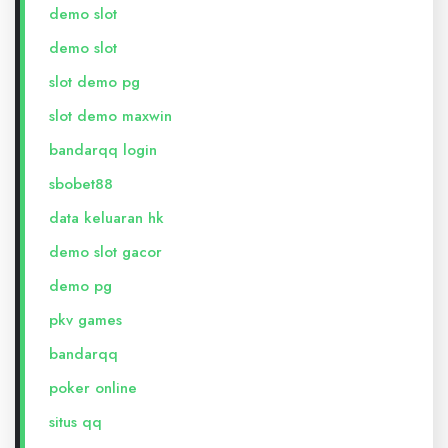
demo slot
demo slot
slot demo pg
slot demo maxwin
bandarqq login
sbobet88
data keluaran hk
demo slot gacor
demo pg
pkv games
bandarqq
poker online
situs qq