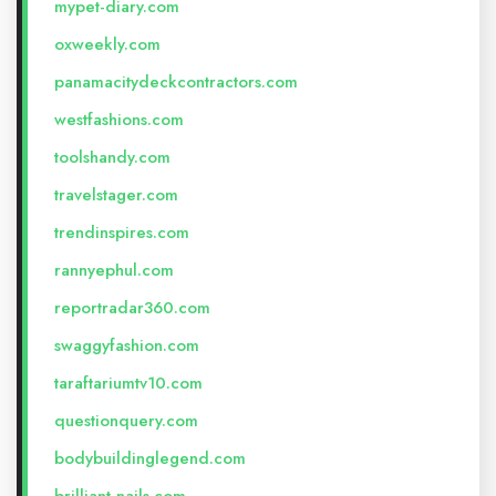
mypet-diary.com
oxweekly.com
panamacitydeckcontractors.com
westfashions.com
toolshandy.com
travelstager.com
trendinspires.com
rannyephul.com
reportradar360.com
swaggyfashion.com
taraftariumtv10.com
questionquery.com
bodybuildinglegend.com