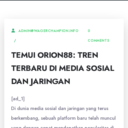
0
ADMIN@WAGERCHAMPION.INFO
COMMENTS
TEMUI ORION88: TREN
TERBARU DI MEDIA SOSIAL
DAN JARINGAN
[ad_1]
Di dunia media sosial dan jaringan yang terus
berkembang, sebuah platform baru telah muncul
yang dengan cepat mendapatkan popularitas di