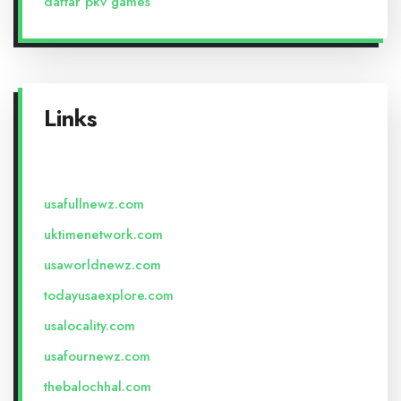
daftar pkv games
Links
usafullnewz.com
uktimenetwork.com
usaworldnewz.com
todayusaexplore.com
usalocality.com
usafournewz.com
thebalochhal.com