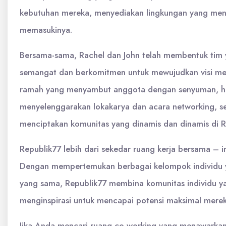
kebutuhan mereka, menyediakan lingkungan yang men
memasukinya.
Bersama-sama, Rachel dan John telah membentuk tim ya
semangat dan berkomitmen untuk mewujudkan visi mere
ramah yang menyambut anggota dengan senyuman, hi
menyelenggarakan lokakarya dan acara networking, s
menciptakan komunitas yang dinamis dan dinamis di R
Republik77 lebih dari sekedar ruang kerja bersama – ini
Dengan mempertemukan berbagai kelompok individu ya
yang sama, Republik77 membina komunitas individu y
menginspirasi untuk mencapai potensi maksimal merek
Jika Anda mencari ruang co-working yang menawarkan l