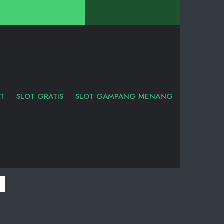
OT
SLOT GRATIS
SLOT GAMPANG MENANG
IK77: SEKILAS
G MENDORONG
I