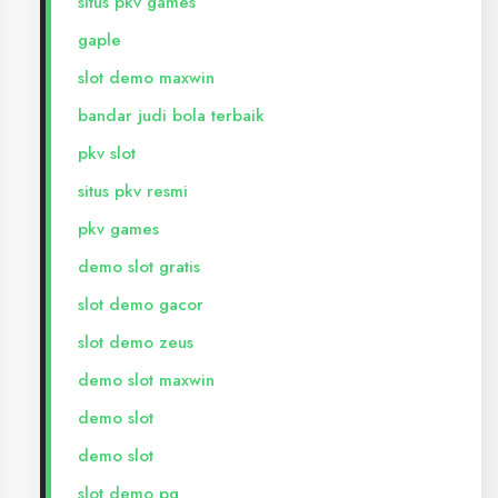
situs pkv games
gaple
slot demo maxwin
bandar judi bola terbaik
pkv slot
situs pkv resmi
pkv games
demo slot gratis
slot demo gacor
slot demo zeus
demo slot maxwin
demo slot
demo slot
slot demo pg