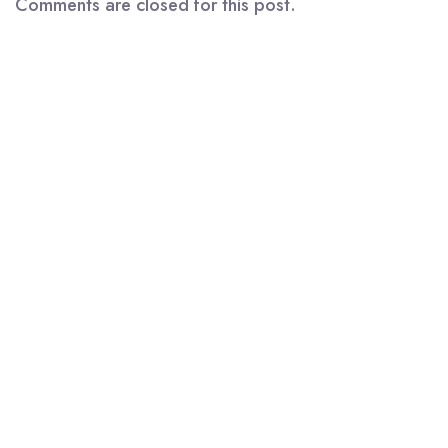
Comments are closed for this post.