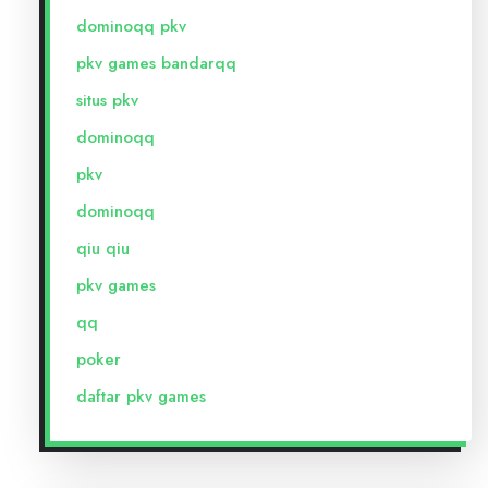
dominoqq pkv
pkv games bandarqq
situs pkv
dominoqq
pkv
dominoqq
qiu qiu
pkv games
qq
poker
daftar pkv games