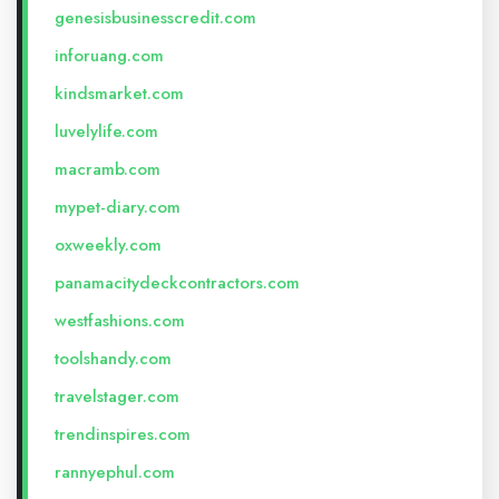
genesisbusinesscredit.com
inforuang.com
kindsmarket.com
luvelylife.com
macramb.com
mypet-diary.com
oxweekly.com
panamacitydeckcontractors.com
westfashions.com
toolshandy.com
travelstager.com
trendinspires.com
rannyephul.com