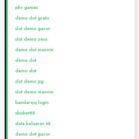
pkv games
demo slot gratis
slot demo gacor
slot demo zeus
demo slot maxwin
demo slot
demo slot
slot demo pg
slot demo maxwin
bandarqq login
sbobet88
data keluaran hk
demo slot gacor