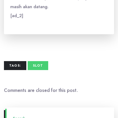
masih akan datang.
[ad_2]
TAGS:
SLOT
Comments are closed for this post.