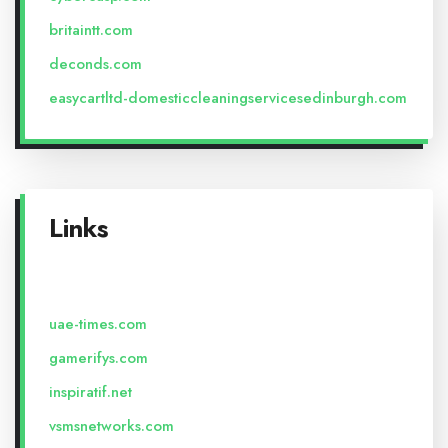
britaintt.com
deconds.com
easycartltd-domesticcleaningservicesedinburgh.com
Links
uae-times.com
gamerifys.com
inspiratif.net
vsmsnetworks.com