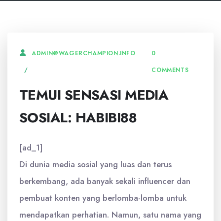
0
ADMIN@WAGERCHAMPION.INFO
COMMENTS
TEMUI SENSASI MEDIA
SOSIAL: HABIBI88
[ad_1]
Di dunia media sosial yang luas dan terus
berkembang, ada banyak sekali influencer dan
pembuat konten yang berlomba-lomba untuk
mendapatkan perhatian. Namun, satu nama yang