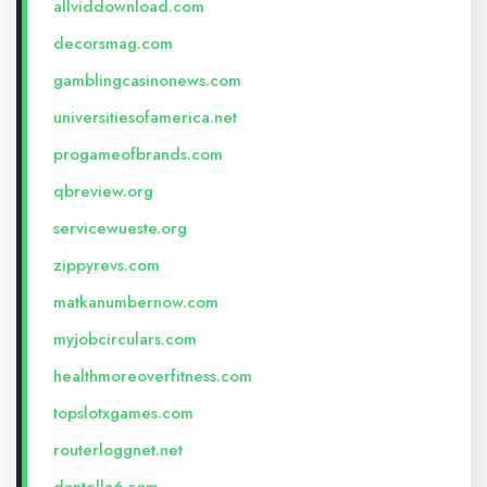
allviddownload.com
decorsmag.com
gamblingcasinonews.com
universitiesofamerica.net
progameofbrands.com
qbreview.org
servicewueste.org
zippyrevs.com
matkanumbernow.com
myjobcirculars.com
healthmoreoverfitness.com
topslotxgames.com
routerloggnet.net