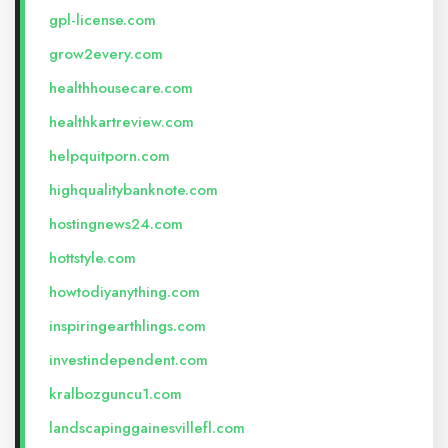
gpl-license.com
grow2every.com
healthhousecare.com
healthkartreview.com
helpquitporn.com
highqualitybanknote.com
hostingnews24.com
hottstyle.com
howtodiyanything.com
inspiringearthlings.com
investindependent.com
kralbozguncu1.com
landscapinggainesvillefl.com