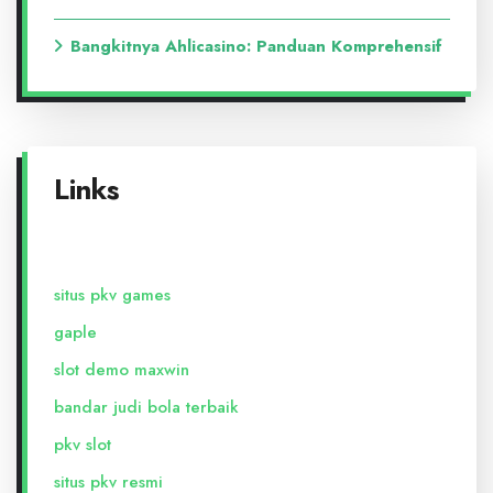
Bangkitnya Ahlicasino: Panduan Komprehensif
Links
situs pkv games
gaple
slot demo maxwin
bandar judi bola terbaik
pkv slot
situs pkv resmi