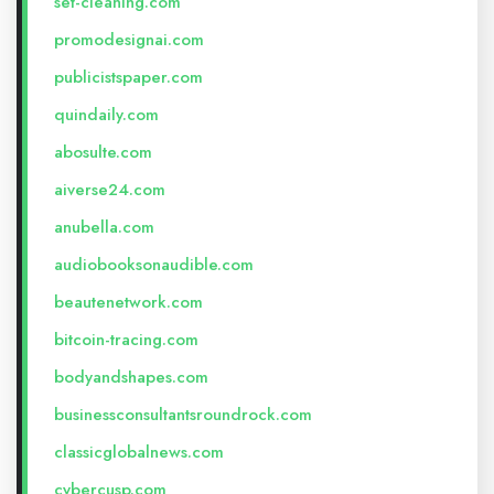
set-cleaning.com
promodesignai.com
publicistspaper.com
quindaily.com
abosulte.com
aiverse24.com
anubella.com
audiobooksonaudible.com
beautenetwork.com
bitcoin-tracing.com
bodyandshapes.com
businessconsultantsroundrock.com
classicglobalnews.com
cybercusp.com