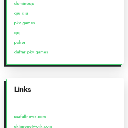
dominoqq
qiu qiu
pkv games
qq
poker
daftar pkv games
Links
usafullnewz.com
uktimenetwork.com