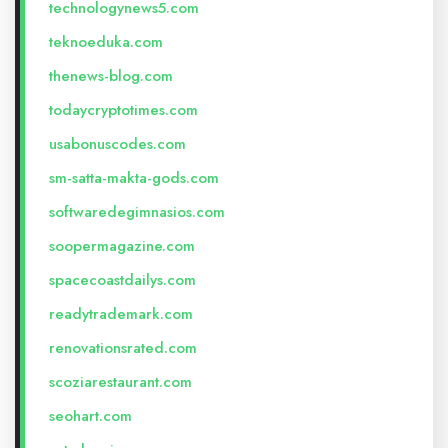
technologynews5.com
teknoeduka.com
thenews-blog.com
todaycryptotimes.com
usabonuscodes.com
sm-satta-makta-gods.com
softwaredegimnasios.com
soopermagazine.com
spacecoastdailys.com
readytrademark.com
renovationsrated.com
scoziarestaurant.com
seohart.com