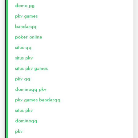
demo pg
pkv games
bandarqq
poker online
situs qq
situs pkv
situs pkv games
pkv qq
dominoqq pkv
pkv games bandarqq
situs pkv
dominoqq
pkv