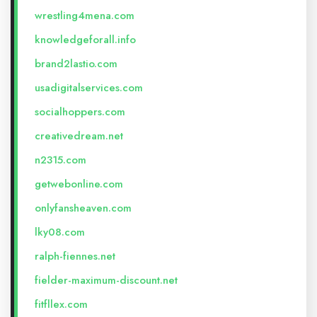
wrestling4mena.com
knowledgeforall.info
brand2lastio.com
usadigitalservices.com
socialhoppers.com
creativedream.net
n2315.com
getwebonline.com
onlyfansheaven.com
lky08.com
ralph-fiennes.net
fielder-maximum-discount.net
fitfllex.com