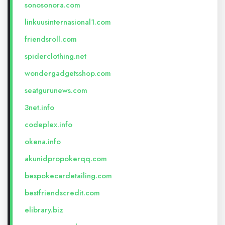
sonosonora.com
linkuusinternasional1.com
friendsroll.com
spiderclothing.net
wondergadgetsshop.com
seatgurunews.com
3net.info
codeplex.info
okena.info
akunidpropokerqq.com
bespokecardetailing.com
bestfriendscredit.com
elibrary.biz