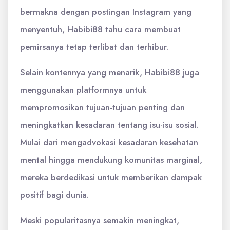
bermakna dengan postingan Instagram yang
menyentuh, Habibi88 tahu cara membuat
pemirsanya tetap terlibat dan terhibur.
Selain kontennya yang menarik, Habibi88 juga
menggunakan platformnya untuk
mempromosikan tujuan-tujuan penting dan
meningkatkan kesadaran tentang isu-isu sosial.
Mulai dari mengadvokasi kesadaran kesehatan
mental hingga mendukung komunitas marginal,
mereka berdedikasi untuk memberikan dampak
positif bagi dunia.
Meski popularitasnya semakin meningkat,