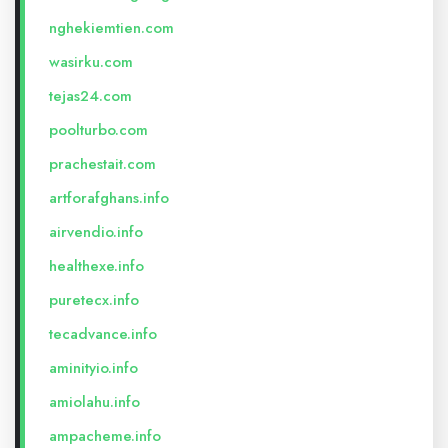
nghekiemtien.com
wasirku.com
tejas24.com
poolturbo.com
prachestait.com
artforafghans.info
airvendio.info
healthexe.info
puretecx.info
tecadvance.info
aminityio.info
amiolahu.info
ampacheme.info