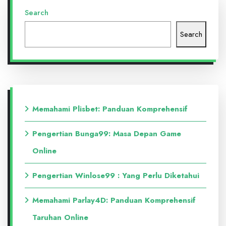
Search
Search
Memahami Plisbet: Panduan Komprehensif
Pengertian Bunga99: Masa Depan Game
Online
Pengertian Winlose99 : Yang Perlu Diketahui
Memahami Parlay4D: Panduan Komprehensif
Taruhan Online