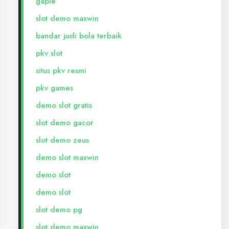
gaple
slot demo maxwin
bandar judi bola terbaik
pkv slot
situs pkv resmi
pkv games
demo slot gratis
slot demo gacor
slot demo zeus
demo slot maxwin
demo slot
demo slot
slot demo pg
slot demo maxwin