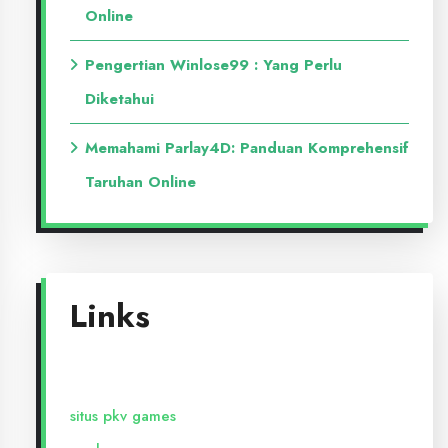
Online
Pengertian Winlose99 : Yang Perlu
Diketahui
Memahami Parlay4D: Panduan Komprehensif
Taruhan Online
Links
situs pkv games