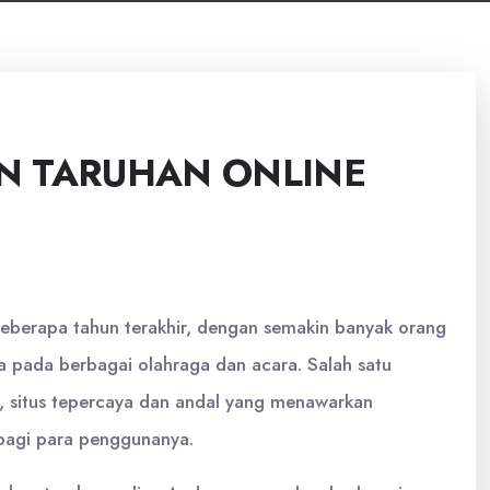
N TARUHAN ONLINE
beberapa tahun terakhir, dengan semakin banyak orang
a pada berbagai olahraga dan acara. Salah satu
, situs tepercaya dan andal yang menawarkan
bagi para penggunanya.