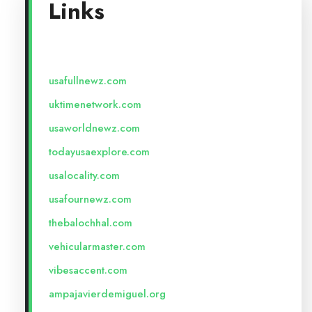
Links
usafullnewz.com
uktimenetwork.com
usaworldnewz.com
todayusaexplore.com
usalocality.com
usafournewz.com
thebalochhal.com
vehicularmaster.com
vibesaccent.com
ampajavierdemiguel.org