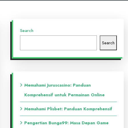
Search
Search
Memahami Juruscasino: Panduan
Komprehensif untuk Permainan Online
Memahami Plisbet: Panduan Komprehensif
Pengertian Bunga99: Masa Depan Game