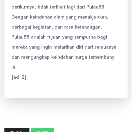
berikutnya, tidak terlihat lagi dari Pulau88.
Dengan keindahan alam yang menakjubkan,
berbagai kegiatan, dan rasa ketenangan,
Pulau88 adalah tujuan yang sempurna bagi
mereka yang ingin melarikan diri dari semuanya
dan mengungkap keindahan surga tersembunyi
ini.
[ad_2]