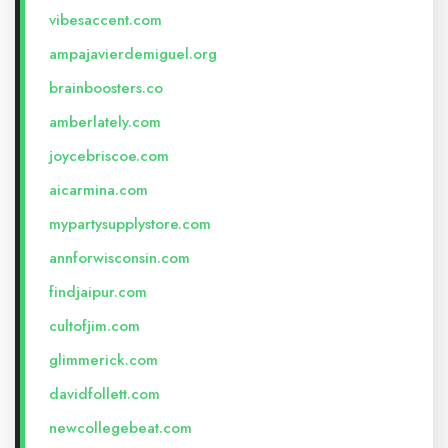
vibesaccent.com
ampajavierdemiguel.org
brainboosters.co
amberlately.com
joycebriscoe.com
aicarmina.com
mypartysupplystore.com
annforwisconsin.com
findjaipur.com
cultofjim.com
glimmerick.com
davidfollett.com
newcollegebeat.com