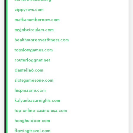
zippyrevs.com
matkanumbernow.com
myjobcirculars.com
healthmoreoverfitness.com
topslotxgames.com
routerloggnet.net
dantella6.com
slotsgamesone.com
hispinzone.com
kalyanbazarnights.com
top-online-casino-usa.com
honghuidoor.com
flowingtravel.com