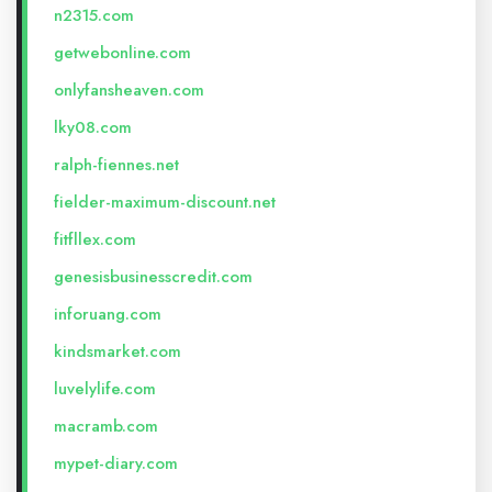
n2315.com
getwebonline.com
onlyfansheaven.com
lky08.com
ralph-fiennes.net
fielder-maximum-discount.net
fitfllex.com
genesisbusinesscredit.com
inforuang.com
kindsmarket.com
luvelylife.com
macramb.com
mypet-diary.com