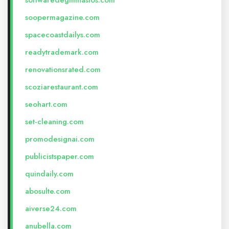
softwaredegimnasios.com
soopermagazine.com
spacecoastdailys.com
readytrademark.com
renovationsrated.com
scoziarestaurant.com
seohart.com
set-cleaning.com
promodesignai.com
publicistspaper.com
quindaily.com
abosulte.com
aiverse24.com
anubella.com