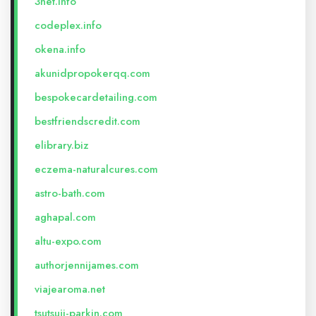
3net.info
codeplex.info
okena.info
akunidpropokerqq.com
bespokecardetailing.com
bestfriendscredit.com
elibrary.biz
eczema-naturalcures.com
astro-bath.com
aghapal.com
altu-expo.com
authorjennijames.com
viajearoma.net
tsutsuji-parkin.com