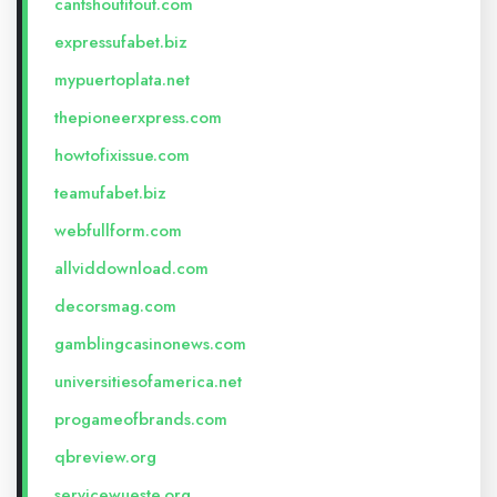
cantshoutitout.com
expressufabet.biz
mypuertoplata.net
thepioneerxpress.com
howtofixissue.com
teamufabet.biz
webfullform.com
allviddownload.com
decorsmag.com
gamblingcasinonews.com
universitiesofamerica.net
progameofbrands.com
qbreview.org
servicewueste.org