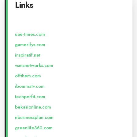
Links
uae-times.com
gamerifys.com
inspiratif.net
vsmsnetworks.com
offthem.com
ibommatv.com
techporfit.com
bekasionline.com
nbusinessplan.com
greenlife360.com