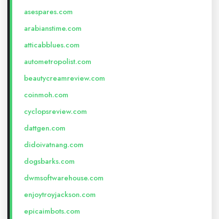
asespares.com
arabianstime.com
atticabblues.com
autometropolist.com
beautycreamreview.com
coinmoh.com
cyclopsreview.com
dattgen.com
didoivatnang.com
dogsbarks.com
dwmsoftwarehouse.com
enjoytroyjackson.com
epicaimbots.com