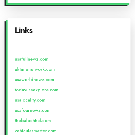
Links
usafullnewz.com
uktimenetwork.com
usaworldnewz.com
todayusaexplore.com
usalocality.com
usafournewz.com
thebalochhal.com
vehicularmaster.com