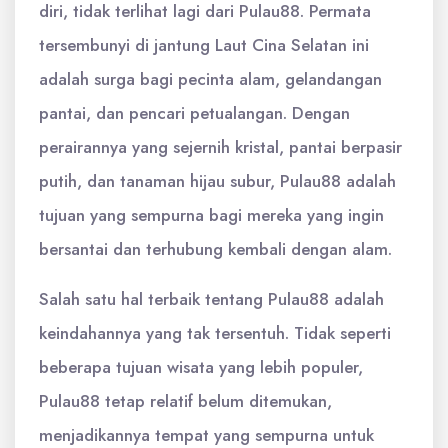
diri, tidak terlihat lagi dari Pulau88. Permata
tersembunyi di jantung Laut Cina Selatan ini
adalah surga bagi pecinta alam, gelandangan
pantai, dan pencari petualangan. Dengan
perairannya yang sejernih kristal, pantai berpasir
putih, dan tanaman hijau subur, Pulau88 adalah
tujuan yang sempurna bagi mereka yang ingin
bersantai dan terhubung kembali dengan alam.
Salah satu hal terbaik tentang Pulau88 adalah
keindahannya yang tak tersentuh. Tidak seperti
beberapa tujuan wisata yang lebih populer,
Pulau88 tetap relatif belum ditemukan,
menjadikannya tempat yang sempurna untuk