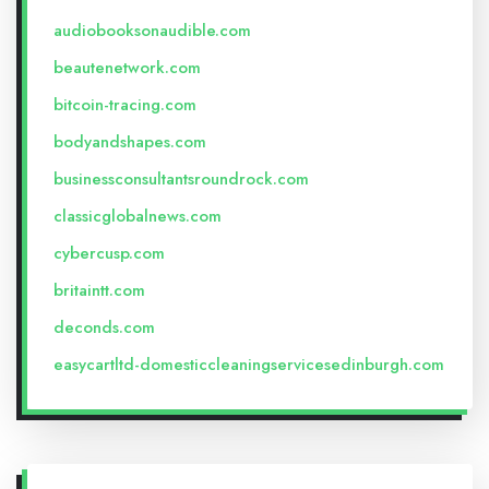
audiobooksonaudible.com
beautenetwork.com
bitcoin-tracing.com
bodyandshapes.com
businessconsultantsroundrock.com
classicglobalnews.com
cybercusp.com
britaintt.com
deconds.com
easycartltd-domesticcleaningservicesedinburgh.com