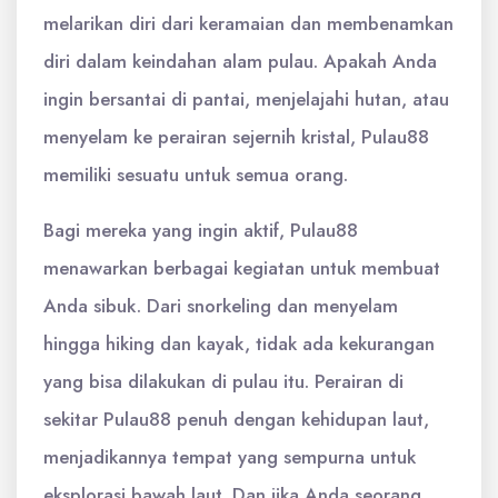
melarikan diri dari keramaian dan membenamkan
diri dalam keindahan alam pulau. Apakah Anda
ingin bersantai di pantai, menjelajahi hutan, atau
menyelam ke perairan sejernih kristal, Pulau88
memiliki sesuatu untuk semua orang.
Bagi mereka yang ingin aktif, Pulau88
menawarkan berbagai kegiatan untuk membuat
Anda sibuk. Dari snorkeling dan menyelam
hingga hiking dan kayak, tidak ada kekurangan
yang bisa dilakukan di pulau itu. Perairan di
sekitar Pulau88 penuh dengan kehidupan laut,
menjadikannya tempat yang sempurna untuk
eksplorasi bawah laut. Dan jika Anda seorang