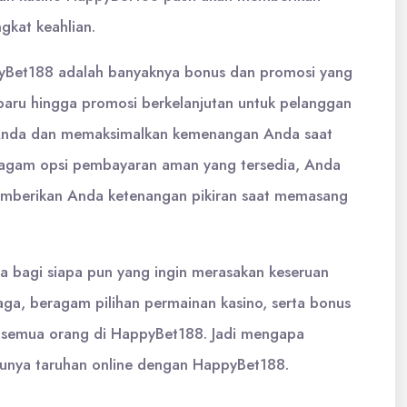
gkat keahlian.
pyBet188 adalah banyaknya bonus dan promosi yang
baru hingga promosi berkelanjutan untuk pelanggan
 Anda dan memaksimalkan kemenangan Anda saat
ragam opsi pembayaran aman yang tersedia, Anda
mberikan Anda ketenangan pikiran saat memasang
a bagi siapa pun yang ingin merasakan keseruan
aga, beragam pilihan permainan kasino, serta bonus
k semua orang di HappyBet188. Jadi mengapa
runya taruhan online dengan HappyBet188.