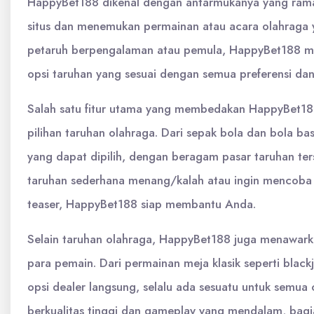
HappyBet188 dikenal dengan antarmukanya yang ra
situs dan menemukan permainan atau acara olahraga 
petaruh berpengalaman atau pemula, HappyBet188 me
opsi taruhan yang sesuai dengan semua preferensi da
Salah satu fitur utama yang membedakan HappyBet188 
pilihan taruhan olahraga. Dari sepak bola dan bola ba
yang dapat dipilih, dengan beragam pasar taruhan ter
taruhan sederhana menang/kalah atau ingin mencoba t
teaser, HappyBet188 siap membantu Anda.
Selain taruhan olahraga, HappyBet188 juga menawark
para pemain. Dari permainan meja klasik seperti black
opsi dealer langsung, selalu ada sesuatu untuk semua
berkualitas tinggi dan gameplay yang mendalam, bag