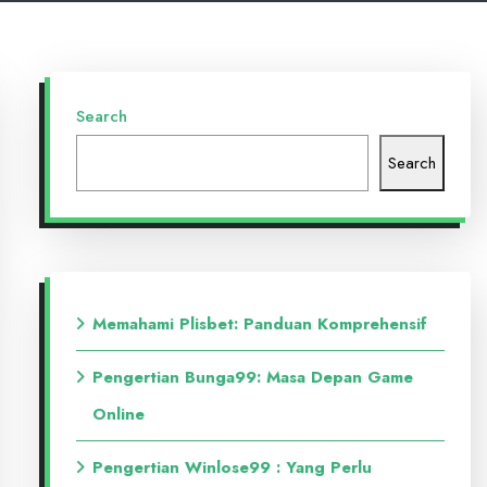
Search
Search
Memahami Plisbet: Panduan Komprehensif
Pengertian Bunga99: Masa Depan Game
Online
Pengertian Winlose99 : Yang Perlu