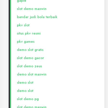
gaple
slot demo maxwin
bandar judi bola terbaik
pkv slot
situs pkv resmi
pkv games
demo slot gratis
slot demo gacor
slot demo zeus
demo slot maxwin
demo slot
demo slot
slot demo pg
slot demo maxwin