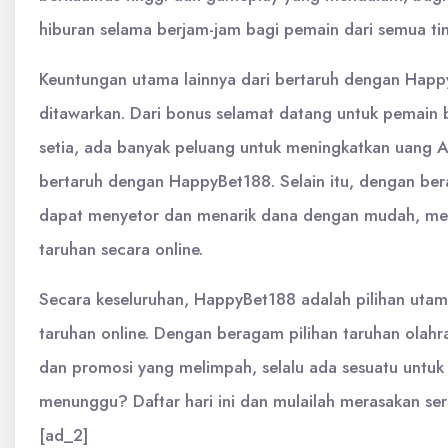
hiburan selama berjam-jam bagi pemain dari semua tin
Keuntungan utama lainnya dari bertaruh dengan Hap
ditawarkan. Dari bonus selamat datang untuk pemain 
setia, ada banyak peluang untuk meningkatkan uang
bertaruh dengan HappyBet188. Selain itu, dengan be
dapat menyetor dan menarik dana dengan mudah, me
taruhan secara online.
Secara keseluruhan, HappyBet188 adalah pilihan utam
taruhan online. Dengan beragam pilihan taruhan olahr
dan promosi yang melimpah, selalu ada sesuatu untu
menunggu? Daftar hari ini dan mulailah merasakan se
[ad_2]