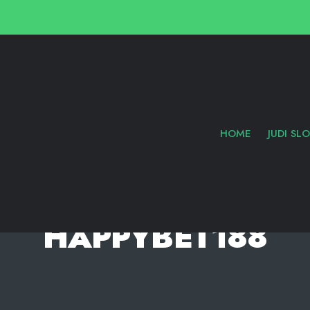
HOME
JUDI SL
ERUAN TARUHAN O
HAPPYBET188