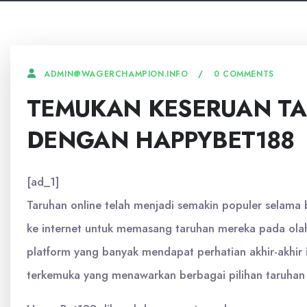
0 COMMENTS
ADMIN@WAGERCHAMPION.INFO
TEMUKAN KESERUAN T
DENGAN HAPPYBET188
[ad_1]
Taruhan online telah menjadi semakin populer selama
ke internet untuk memasang taruhan mereka pada olahr
platform yang banyak mendapat perhatian akhir-akhir 
terkemuka yang menawarkan berbagai pilihan taruhan u