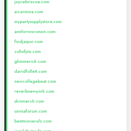
joycebriscoe.com
aicarmina.com
mypartysupplystore.com
annforwisconsin.com
findjaipur.com
cultofjim.com
glimmerick.com
davidfollett.com
newcollegebeat.com
reverbnewyork.com
skinmerch.com
usvisaforum.com
bestmovierulz.com