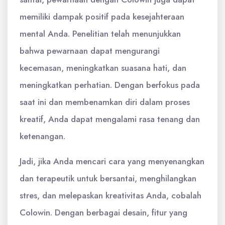
memiliki dampak positif pada kesejahteraan
mental Anda. Penelitian telah menunjukkan
bahwa pewarnaan dapat mengurangi
kecemasan, meningkatkan suasana hati, dan
meningkatkan perhatian. Dengan berfokus pada
saat ini dan membenamkan diri dalam proses
kreatif, Anda dapat mengalami rasa tenang dan
ketenangan.
Jadi, jika Anda mencari cara yang menyenangkan
dan terapeutik untuk bersantai, menghilangkan
stres, dan melepaskan kreativitas Anda, cobalah
Colowin. Dengan berbagai desain, fitur yang