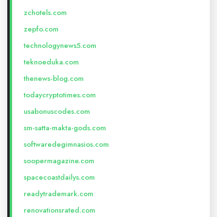
zchotels.com
zepfo.com
technologynews5.com
teknoeduka.com
thenews-blog.com
todaycryptotimes.com
usabonuscodes.com
sm-satta-makta-gods.com
softwaredegimnasios.com
soopermagazine.com
spacecoastdailys.com
readytrademark.com
renovationsrated.com