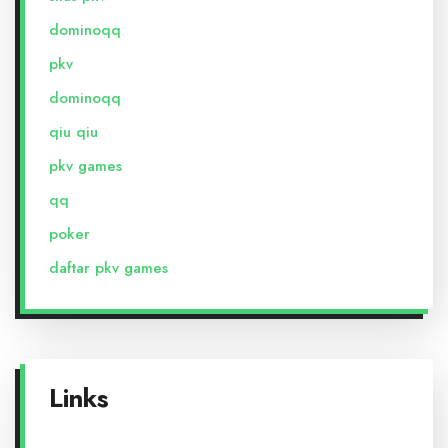
dominoqq
pkv
dominoqq
qiu qiu
pkv games
qq
poker
daftar pkv games
Links