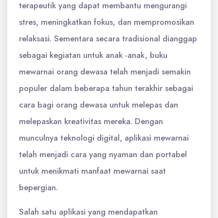
terapeutik yang dapat membantu mengurangi
stres, meningkatkan fokus, dan mempromosikan
relaksasi. Sementara secara tradisional dianggap
sebagai kegiatan untuk anak -anak, buku
mewarnai orang dewasa telah menjadi semakin
populer dalam beberapa tahun terakhir sebagai
cara bagi orang dewasa untuk melepas dan
melepaskan kreativitas mereka. Dengan
munculnya teknologi digital, aplikasi mewarnai
telah menjadi cara yang nyaman dan portabel
untuk menikmati manfaat mewarnai saat
bepergian.
Salah satu aplikasi yang mendapatkan