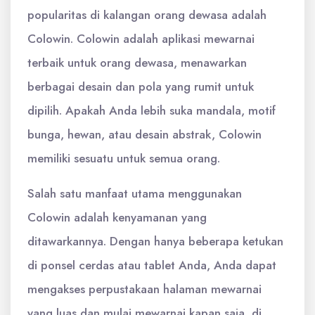
popularitas di kalangan orang dewasa adalah
Colowin. Colowin adalah aplikasi mewarnai
terbaik untuk orang dewasa, menawarkan
berbagai desain dan pola yang rumit untuk
dipilih. Apakah Anda lebih suka mandala, motif
bunga, hewan, atau desain abstrak, Colowin
memiliki sesuatu untuk semua orang.
Salah satu manfaat utama menggunakan
Colowin adalah kenyamanan yang
ditawarkannya. Dengan hanya beberapa ketukan
di ponsel cerdas atau tablet Anda, Anda dapat
mengakses perpustakaan halaman mewarnai
yang luas dan mulai mewarnai kapan saja, di