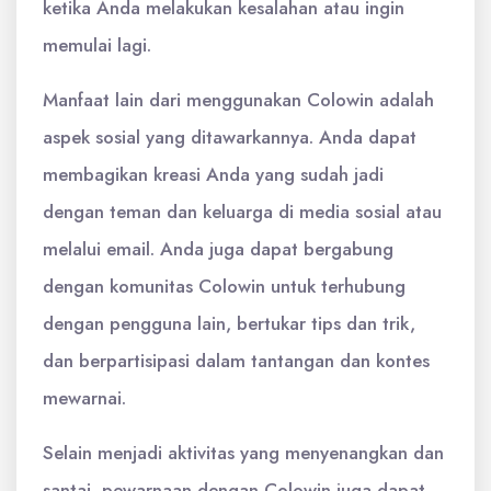
ketika Anda melakukan kesalahan atau ingin
memulai lagi.
Manfaat lain dari menggunakan Colowin adalah
aspek sosial yang ditawarkannya. Anda dapat
membagikan kreasi Anda yang sudah jadi
dengan teman dan keluarga di media sosial atau
melalui email. Anda juga dapat bergabung
dengan komunitas Colowin untuk terhubung
dengan pengguna lain, bertukar tips dan trik,
dan berpartisipasi dalam tantangan dan kontes
mewarnai.
Selain menjadi aktivitas yang menyenangkan dan
santai, pewarnaan dengan Colowin juga dapat