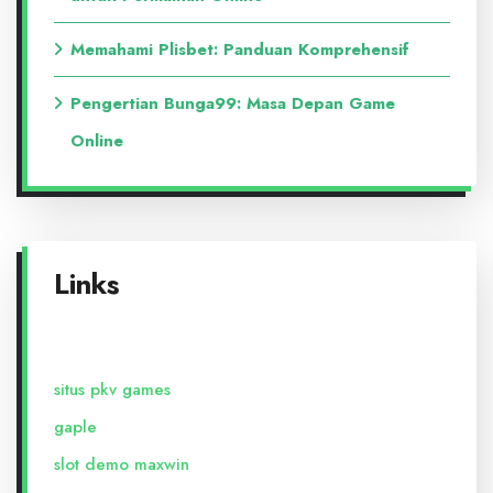
Memahami Plisbet: Panduan Komprehensif
Pengertian Bunga99: Masa Depan Game
Online
Links
situs pkv games
gaple
slot demo maxwin