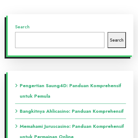
Search
Search
Pengertian Saung4D: Panduan Komprehensif
untuk Pemula
Bangkitnya Ahlicasino: Panduan Komprehensif
Memahami Juruscasino: Panduan Komprehensif
untuk Permainan Online