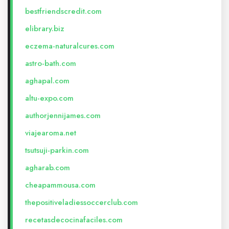
bestfriendscredit.com
elibrary.biz
eczema-naturalcures.com
astro-bath.com
aghapal.com
altu-expo.com
authorjennijames.com
viajearoma.net
tsutsuji-parkin.com
agharab.com
cheapammousa.com
thepositiveladiessoccerclub.com
recetasdecocinafaciles.com