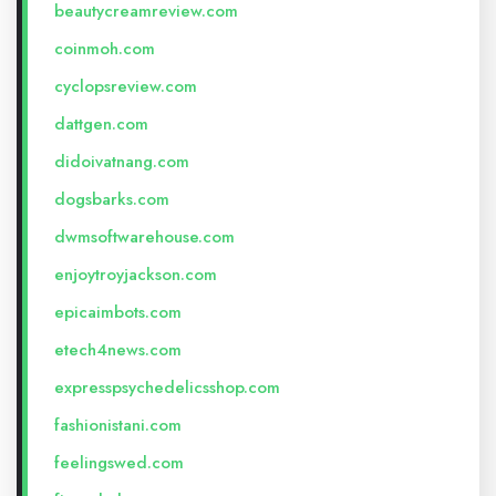
beautycreamreview.com
coinmoh.com
cyclopsreview.com
dattgen.com
didoivatnang.com
dogsbarks.com
dwmsoftwarehouse.com
enjoytroyjackson.com
epicaimbots.com
etech4news.com
expresspsychedelicsshop.com
fashionistani.com
feelingswed.com