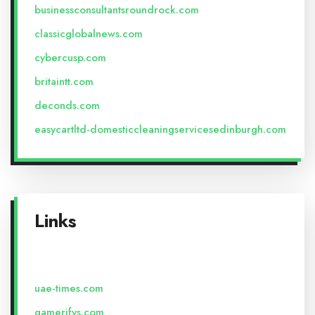
businessconsultantsroundrock.com
classicglobalnews.com
cybercusp.com
britaintt.com
deconds.com
easycartltd-domesticcleaningservicesedinburgh.com
Links
uae-times.com
gamerifys.com