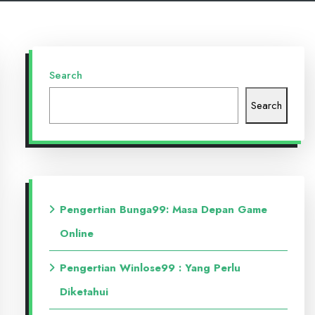
Search
Search
Pengertian Bunga99: Masa Depan Game
Online
Pengertian Winlose99 : Yang Perlu
Diketahui