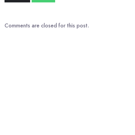
Comments are closed for this post.