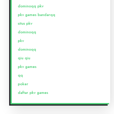
dominoqq pkv
pkv games bandarqq
situs pkv
dominoqq
pkv
dominoqq
qiu qiu
pkv games
qq
poker
daftar pkv games