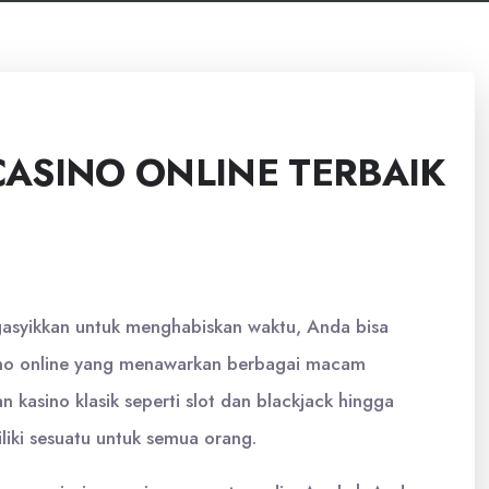
ASINO ONLINE TERBAIK
asyikkan untuk menghabiskan waktu, Anda bisa
ino online yang menawarkan berbagai macam
 kasino klasik seperti slot dan blackjack hingga
liki sesuatu untuk semua orang.