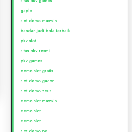
situs pkv games
gaple
slot demo maxwin
bandar judi bola terbaik
pkv slot
situs pkv resmi
pkv games
demo slot gratis
slot demo gacor
slot demo zeus
demo slot maxwin
demo slot
demo slot
slot demo pg