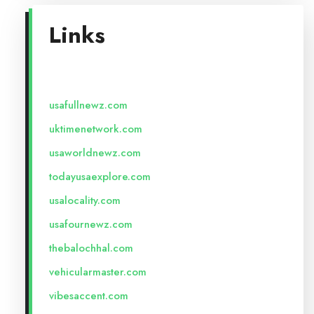
Links
usafullnewz.com
uktimenetwork.com
usaworldnewz.com
todayusaexplore.com
usalocality.com
usafournewz.com
thebalochhal.com
vehicularmaster.com
vibesaccent.com