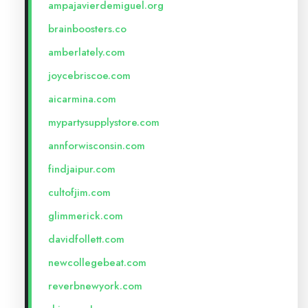
ampajavierdemiguel.org
brainboosters.co
amberlately.com
joycebriscoe.com
aicarmina.com
mypartysupplystore.com
annforwisconsin.com
findjaipur.com
cultofjim.com
glimmerick.com
davidfollett.com
newcollegebeat.com
reverbnewyork.com