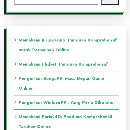
Memahami Juruscasino: Panduan Komprehensif
untuk Permainan Online
Memahami Plisbet: Panduan Komprehensif
Pengertian Bunga99: Masa Depan Game
Online
Pengertian Winlose99 : Yang Perlu Diketahui
Memahami Parlay4D: Panduan Komprehensif
Taruhan Online