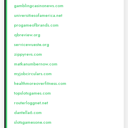
gamblingcasinonews.com
universitiesofamerica.net
progameofbrands.com
qbreview.org
servicewueste.org
zippyrevs.com
matkanumbernow.com
myjobcirculars.com
healthmoreoverfitness.com
topslotxgames.com
routerloggnet.net
dantella6.com
slotsgamesone.com