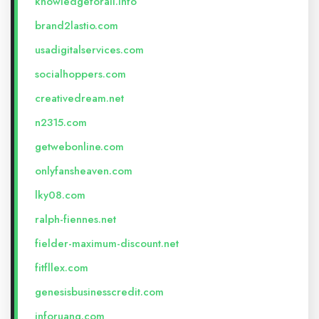
knowledgeforall.info
brand2lastio.com
usadigitalservices.com
socialhoppers.com
creativedream.net
n2315.com
getwebonline.com
onlyfansheaven.com
lky08.com
ralph-fiennes.net
fielder-maximum-discount.net
fitfllex.com
genesisbusinesscredit.com
inforuang.com