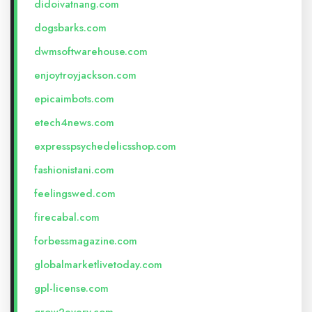
didoivatnang.com
dogsbarks.com
dwmsoftwarehouse.com
enjoytroyjackson.com
epicaimbots.com
etech4news.com
expresspsychedelicsshop.com
fashionistani.com
feelingswed.com
firecabal.com
forbessmagazine.com
globalmarketlivetoday.com
gpl-license.com