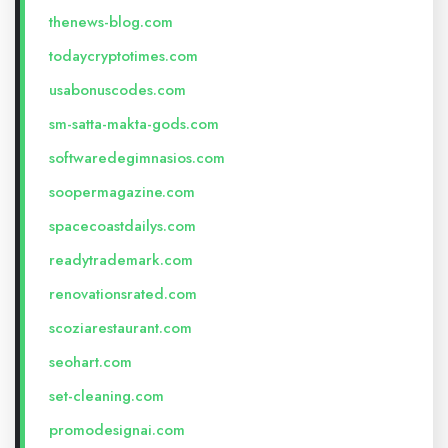
thenews-blog.com
todaycryptotimes.com
usabonuscodes.com
sm-satta-makta-gods.com
softwaredegimnasios.com
soopermagazine.com
spacecoastdailys.com
readytrademark.com
renovationsrated.com
scoziarestaurant.com
seohart.com
set-cleaning.com
promodesignai.com