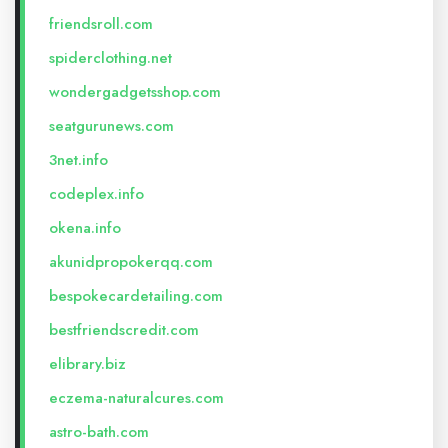
friendsroll.com
spiderclothing.net
wondergadgetsshop.com
seatgurunews.com
3net.info
codeplex.info
okena.info
akunidpropokerqq.com
bespokecardetailing.com
bestfriendscredit.com
elibrary.biz
eczema-naturalcures.com
astro-bath.com