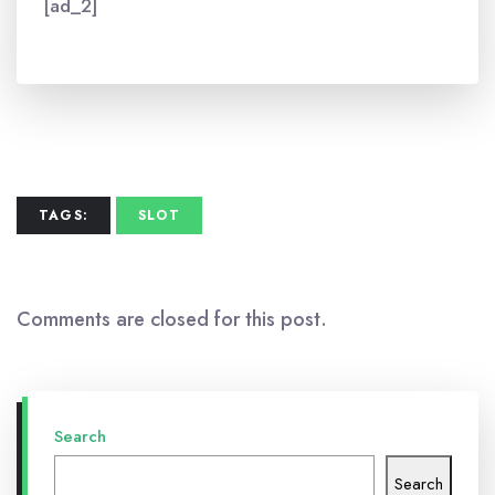
[ad_2]
TAGS:
SLOT
Comments are closed for this post.
Search
Search