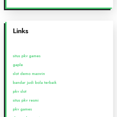
Links
situs pkv games
gaple
slot demo maxwin
bandar judi bola terbaik
pkv slot
situs pkv resmi
pkv games