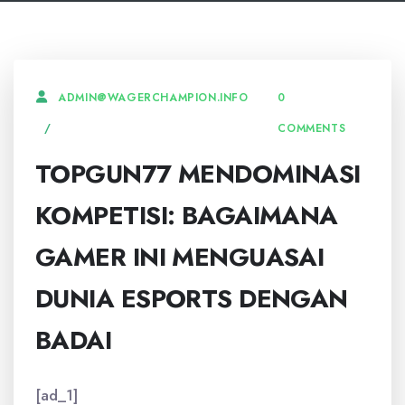
0
ADMIN@WAGERCHAMPION.INFO
COMMENTS
TOPGUN77 MENDOMINASI
KOMPETISI: BAGAIMANA
GAMER INI MENGUASAI
DUNIA ESPORTS DENGAN
BADAI
[ad_1]