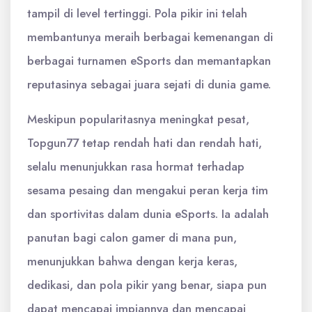
tampil di level tertinggi. Pola pikir ini telah
membantunya meraih berbagai kemenangan di
berbagai turnamen eSports dan memantapkan
reputasinya sebagai juara sejati di dunia game.
Meskipun popularitasnya meningkat pesat,
Topgun77 tetap rendah hati dan rendah hati,
selalu menunjukkan rasa hormat terhadap
sesama pesaing dan mengakui peran kerja tim
dan sportivitas dalam dunia eSports. Ia adalah
panutan bagi calon gamer di mana pun,
menunjukkan bahwa dengan kerja keras,
dedikasi, dan pola pikir yang benar, siapa pun
dapat mencapai impiannya dan mencapai