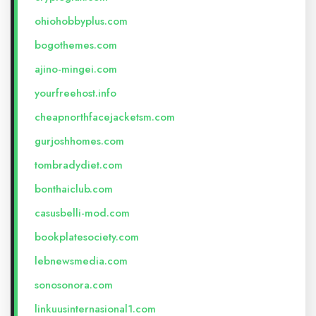
ohiohobbyplus.com
bogothemes.com
ajino-mingei.com
yourfreehost.info
cheapnorthfacejacketsm.com
gurjoshhomes.com
tombradydiet.com
bonthaiclub.com
casusbelli-mod.com
bookplatesociety.com
lebnewsmedia.com
sonosonora.com
linkuusinternasional1.com