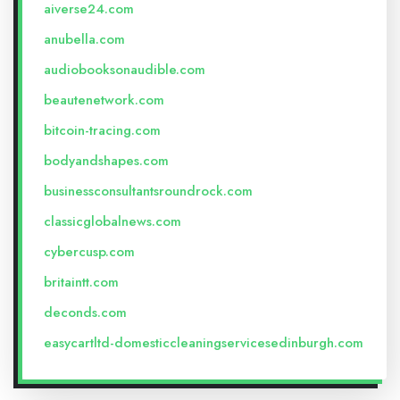
aiverse24.com
anubella.com
audiobooksonaudible.com
beautenetwork.com
bitcoin-tracing.com
bodyandshapes.com
businessconsultantsroundrock.com
classicglobalnews.com
cybercusp.com
britaintt.com
deconds.com
easycartltd-domesticcleaningservicesedinburgh.com