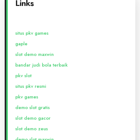
Links
situs pkv games
gaple
slot demo maxwin
bandar judi bola terbaik
pkv slot
situs pkv resmi
pkv games
demo slot gratis
slot demo gacor
slot demo zeus
demo slot maxwin