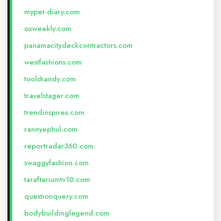
mypet-diary.com
oxweekly.com
panamacitydeckcontractors.com
westfashions.com
toolshandy.com
travelstager.com
trendinspires.com
rannyephul.com
reportradar360.com
swaggyfashion.com
taraftariumtv10.com
questionquery.com
bodybuildinglegend.com