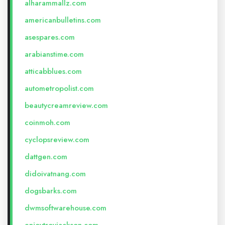
alharammallz.com
americanbulletins.com
asespares.com
arabianstime.com
atticabblues.com
autometropolist.com
beautycreamreview.com
coinmoh.com
cyclopsreview.com
dattgen.com
didoivatnang.com
dogsbarks.com
dwmsoftwarehouse.com