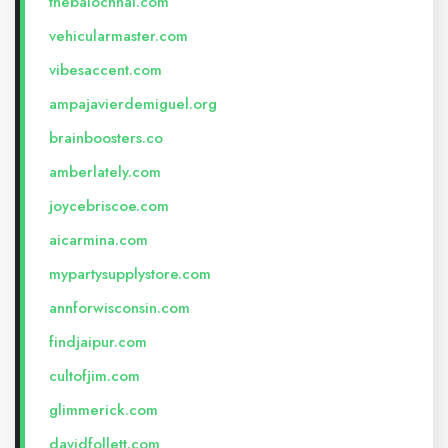
thebalochhal.com
vehicularmaster.com
vibesaccent.com
ampajavierdemiguel.org
brainboosters.co
amberlately.com
joycebriscoe.com
aicarmina.com
mypartysupplystore.com
annforwisconsin.com
findjaipur.com
cultofjim.com
glimmerick.com
davidfollett.com