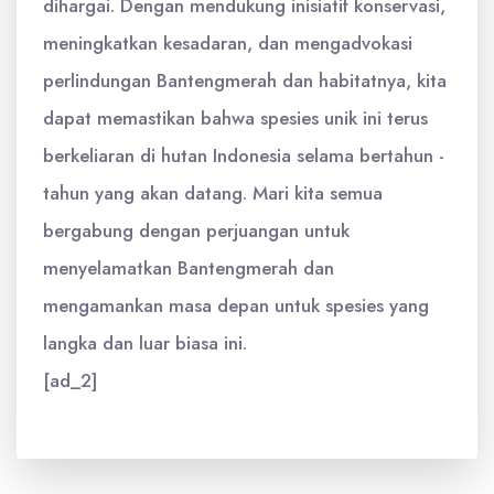
dihargai. Dengan mendukung inisiatif konservasi,
meningkatkan kesadaran, dan mengadvokasi
perlindungan Bantengmerah dan habitatnya, kita
dapat memastikan bahwa spesies unik ini terus
berkeliaran di hutan Indonesia selama bertahun -
tahun yang akan datang. Mari kita semua
bergabung dengan perjuangan untuk
menyelamatkan Bantengmerah dan
mengamankan masa depan untuk spesies yang
langka dan luar biasa ini.
[ad_2]