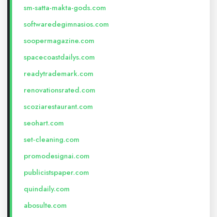
sm-satta-makta-gods.com
softwaredegimnasios.com
soopermagazine.com
spacecoastdailys.com
readytrademark.com
renovationsrated.com
scoziarestaurant.com
seohart.com
set-cleaning.com
promodesignai.com
publicistspaper.com
quindaily.com
abosulte.com