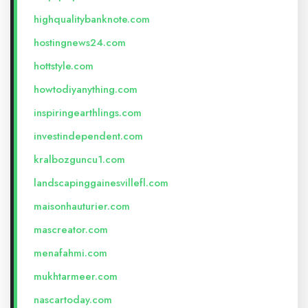
highqualitybanknote.com
hostingnews24.com
hottstyle.com
howtodiyanything.com
inspiringearthlings.com
investindependent.com
kralbozguncu1.com
landscapinggainesvillefl.com
maisonhauturier.com
mascreator.com
menafahmi.com
mukhtarmeer.com
nascartoday.com