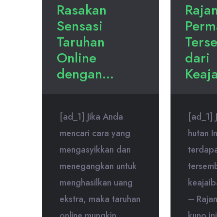
Rasakan
Raja
Sensasi
Perm
Taruhan
Ters
Online
dari
dengan...
Keaja
[ad_1] Jika Anda
[ad_1] 
mencari cara yang
hutan I
mengasyikkan dan
terdap
menegangkan untuk
tersem
menghasilkan uang
keajaib
ekstra, maka taruhan
– Raja
online mungkin
kuno ini