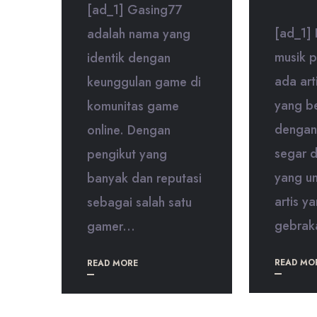
[ad_1] Gasing77
[ad_1]
adalah nama yang
musik p
identik dengan
ada art
keunggulan game di
yang b
komunitas game
dengan
online. Dengan
segar 
pengikut yang
yang un
banyak dan reputasi
artis 
sebagai salah satu
gebrak
gamer...
READ MO
READ MORE