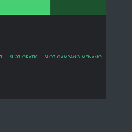
OT
SLOT GRATIS
SLOT GAMPANG MENANG