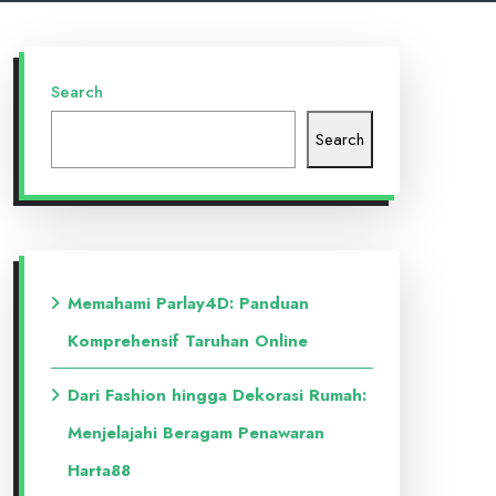
Search
Search
Memahami Parlay4D: Panduan
Komprehensif Taruhan Online
Dari Fashion hingga Dekorasi Rumah:
Menjelajahi Beragam Penawaran
Harta88