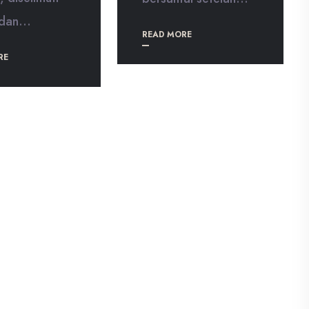
 dan...
READ MORE
RE