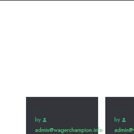
July 22
July 22
by
by
admin@wagerchampion.info
admin@