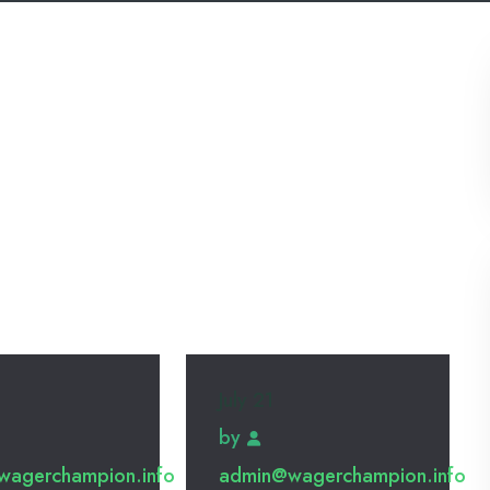
July 21
by
wagerchampion.info
admin@wagerchampion.info